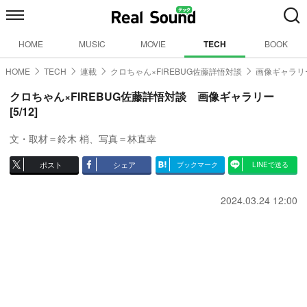
HOME
MUSIC
MOVIE
TECH
BOOK
HOME
TECH
連載
クロちゃん×FIREBUG佐藤詳悟対談
画像ギャラリー
クロちゃん×FIREBUG佐藤詳悟対談 画像ギャラリー
[5/12]
文・取材＝鈴木 梢、写真＝林直幸
ポスト
シェア
ブックマーク
LINEで送る
2024.03.24 12:00