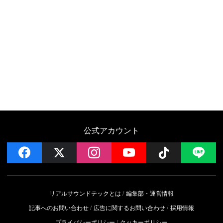
公式アカウント
facebook
x
instagram
YouTube
Follow on 
LI
リアルサウンドテックとは
編集部・運営情報
記事へのお問い合わせ
広告に関するお問い合わせ
採用情報
プライバシーポリシー
クッキーポリシー