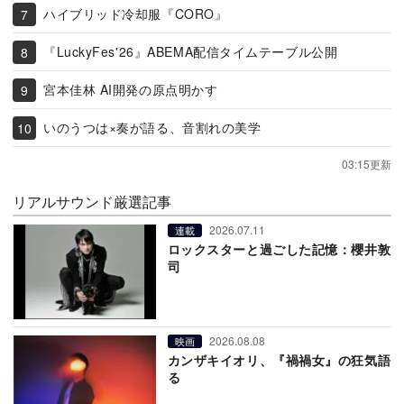
ハイブリッド冷却服『CORO』
『LuckyFes'26』ABEMA配信タイムテーブル公開
宮本佳林 AI開発の原点明かす
いのうつは×奏が語る、音割れの美学
03:15更新
リアルサウンド厳選記事
2026.07.11
連載
ロックスターと過ごした記憶：櫻井敦
司
2026.08.08
映画
カンザキイオリ、『禍禍女』の狂気語
る