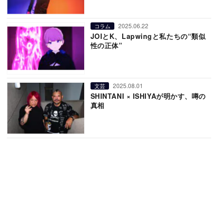
2025.06.22
コラム
JOIとK、Lapwingと私たちの“類似
性の正体”
2025.08.01
文芸
SHINTANI × ISHIYAが明かす、噂の
真相