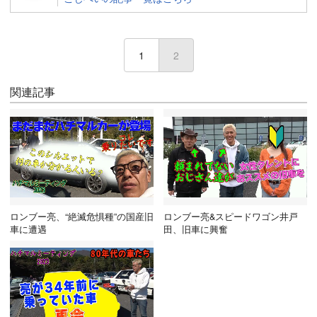
1
2
(current)
関連記事
ロンブー亮、“絶滅危惧種”の国産旧
ロンブー亮&スピードワゴン井戸
車に遭遇
田、旧車に興奮