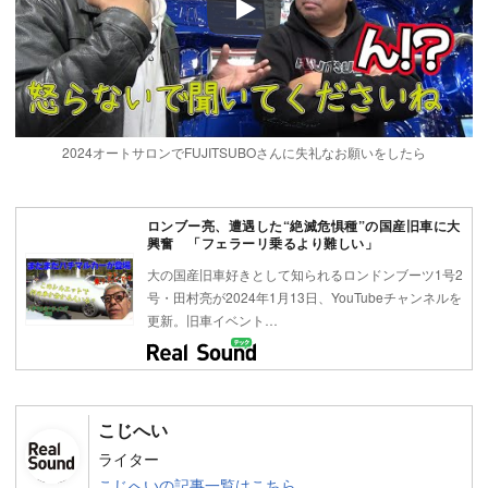
Play
2024オートサロンでFUJITSUBOさんに失礼なお願いをしたら
ロンブー亮、遭遇した“絶滅危惧種”の国産旧車に大
興奮 「フェラーリ乗るより難しい」
大の国産旧車好きとして知られるロンドンブーツ1号2
号・田村亮が2024年1月13日、YouTubeチャンネルを
更新。旧車イベント…
こじへい
ライター
こじへいの記事一覧はこちら