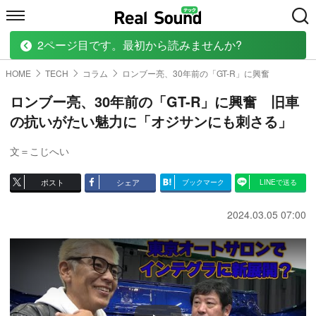
2ページ目です。最初から読みませんか?
HOME
MUSIC
MOVIE
TECH
BOOK
HOME
TECH
コラム
ロンブー亮、30年前の「GT-R」に興奮
ロンブー亮、30年前の「GT-R」に興奮 旧車
の抗いがたい魅力に「オジサンにも刺さる」
文＝こじへい
ポスト
シェア
ブックマーク
LINEで送る
2024.03.05 07:00