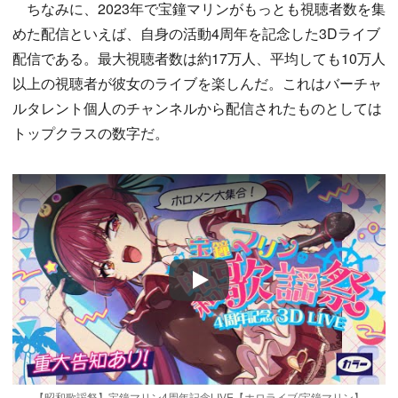
ちなみに、2023年で宝鐘マリンがもっとも視聴者数を集
めた配信といえば、自身の活動4周年を記念した3Dライブ
配信である。最大視聴者数は約17万人、平均しても10万人
以上の視聴者が彼女のライブを楽しんだ。これはバーチャ
ルタレント個人のチャンネルから配信されたものとしては
トップクラスの数字だ。
Play
【昭和歌謡祭】宝鐘マリン4周年記念LIVE【ホロライブ/宝鐘マリン】