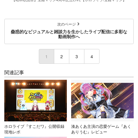
次のページ
蠱惑的なビジュアルと雑談力を生かしたライブ配信に多彩な
動画制作へ
1
(current)
2
3
4
関連記事
ホロライブ『すこだワ』公開収録
湊あくあ主演の恋愛ゲーム『あく
現地レポ
ありうむ』レビュー