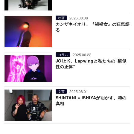
2026.08.08
映画
カンザキイオリ、『禍禍女』の狂気語
る
2025.06.22
コラム
JOIとK、Lapwingと私たちの“類似
性の正体”
2025.08.01
文芸
SHINTANI × ISHIYAが明かす、噂の
真相