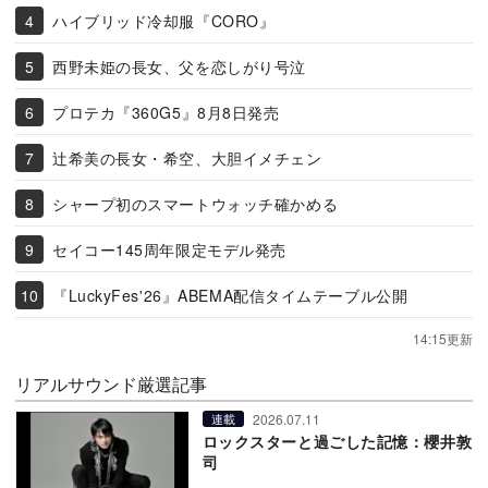
ハイブリッド冷却服『CORO』
西野未姫の長女、父を恋しがり号泣
プロテカ『360G5』8月8日発売
辻希美の長女・希空、大胆イメチェン
シャープ初のスマートウォッチ確かめる
セイコー145周年限定モデル発売
『LuckyFes'26』ABEMA配信タイムテーブル公開
14:15更新
リアルサウンド厳選記事
2026.07.11
連載
ロックスターと過ごした記憶：櫻井敦
司