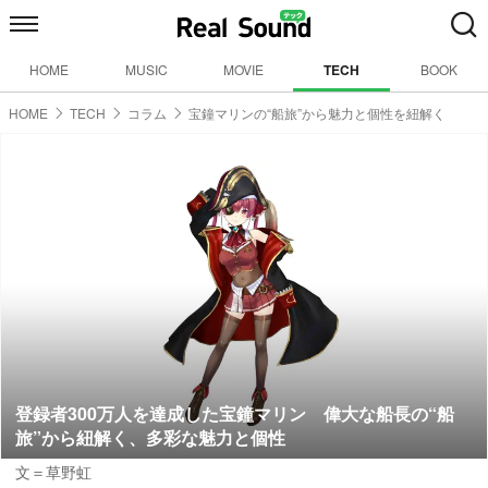
HOME
MUSIC
MOVIE
TECH
BOOK
HOME
TECH
コラム
宝鐘マリンの“船旅”から魅力と個性を紐解く
登録者300万人を達成した宝鐘マリン 偉大な船長の“船
旅”から紐解く、多彩な魅力と個性
文＝草野虹