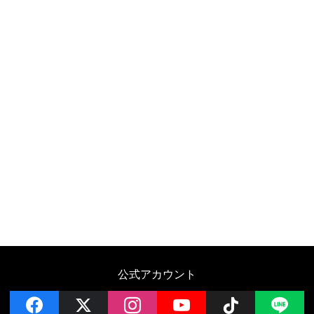
公式アカウント
facebook
x
instagram
YouTube
Follow on 
LI