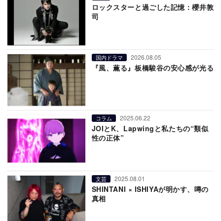
ロックスターと過ごした記憶：櫻井敦
司
2026.08.05
国内ドラマ
『風、薫る』板橋駿谷の安心感が光る
2025.06.22
コラム
JOIとK、Lapwingと私たちの“類似
性の正体”
2025.08.01
文芸
SHINTANI × ISHIYAが明かす、噂の
真相