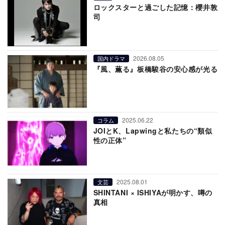
ロックスターと過ごした記憶：櫻井敦
司
2026.08.05
国内ドラマ
『風、薫る』板橋駿谷の安心感が光る
2025.06.22
コラム
JOIとK、Lapwingと私たちの“類似
性の正体”
2025.08.01
文芸
SHINTANI × ISHIYAが明かす、噂の
真相