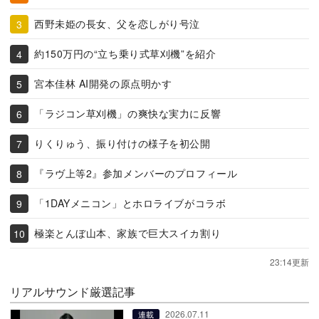
西野未姫の長女、父を恋しがり号泣
約150万円の“立ち乗り式草刈機”を紹介
宮本佳林 AI開発の原点明かす
「ラジコン草刈機」の爽快な実力に反響
りくりゅう、振り付けの様子を初公開
『ラヴ上等2』参加メンバーのプロフィール
「1DAYメニコン」とホロライブがコラボ
極楽とんぼ山本、家族で巨大スイカ割り
23:14更新
リアルサウンド厳選記事
2026.07.11
連載