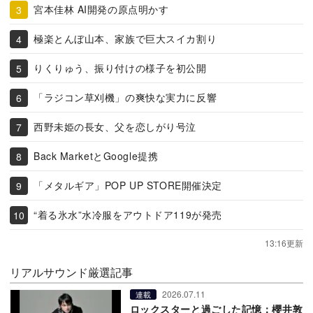
宮本佳林 AI開発の原点明かす
極楽とんぼ山本、家族で巨大スイカ割り
りくりゅう、振り付けの様子を初公開
「ラジコン草刈機」の爽快な実力に反響
西野未姫の長女、父を恋しがり号泣
Back MarketとGoogle提携
「メタルギア」POP UP STORE開催決定
“着る氷水”水冷服をアウトドア119が発売
13:16更新
リアルサウンド厳選記事
2026.07.11
連載
ロックスターと過ごした記憶：櫻井敦