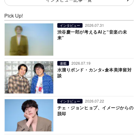
Pick Up!
2026.07.31
インタビュー
渋谷慶一郎が考えるAIと“音楽の未
来”
2026.07.19
連載
水溜りボンド・カンタ×倉本美津留対
談
2026.07.22
インタビュー
チェ・ジョンヒョプ、イメージからの
脱却