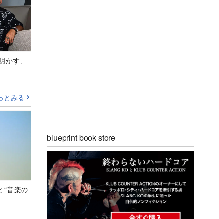
Aが明かす、
っとみる
blueprint book store
と“音楽の