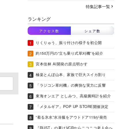
特集記事一覧
ランキング
アクセス数
シェア数
りくりゅう、振り付けの様子を初公開
約150万円の“立ち乗り式草刈機”を紹介
宮本佳林 AI開発の原点明かす
極楽とんぼ山本、家族で巨大スイカ割り
「ラジコン草刈機」の爽快な実力に反響
東海オンエア としみつ、高級腕時計を紹介
「メタルギア」POP UP STORE開催決定
“着る氷水”水冷服をアウトドア119が発売
『RUST』の夏はVCRからニコニコ老人会へ