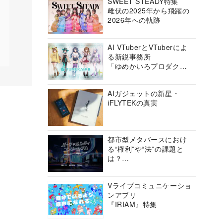
SWEET STEADY特集
雌伏の2025年から飛躍の
2026年への軌跡
AI VTuberとVTuberによ
る新鋭事務所
「ゆめかいろプロダクシ
ョン」の挑戦に迫る
AIガジェットの新星・
iFLYTEKの真実
都市型メタバースにおけ
る“権利”や“法”の課題と
は？
バーチャルシティコンソ
ーシアムの挑戦に迫る
Vライブコミュニケーショ
ンアプリ
『IRIAM』特集