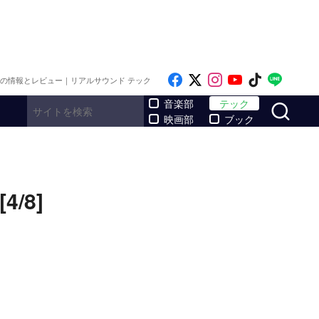
Like on Facebook
Follow on x
Follow on Inst
Follow on Y
Follow on
Follo
メの情報とレビュー｜リアルサウンド テック
サ
音楽部
テック
映画部
ブック
/8]