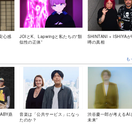
安心感
JOIとK、Lapwingと私たちの“類
SHINTANI × ISHIY
似性の正体”
噂の真相
も
ABY鼎
音楽は「公共サービス」になっ
渋谷慶一郎が考えるAI
たのか？
未来”