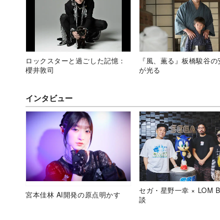
ロックスターと過ごした記憶：
『風、薫る』板橋駿谷の
櫻井敦司
が光る
インタビュー
セガ・星野一幸 × LOM B
宮本佳林 AI開発の原点明かす
談