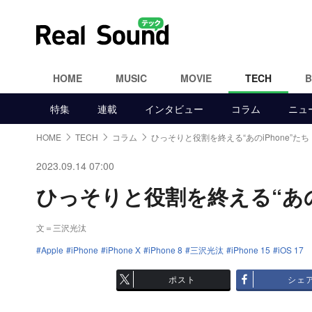
HOME
MUSIC
MOVIE
TECH
特集
連載
インタビュー
コラム
ニュ
HOME
TECH
コラム
ひっそりと役割を終える“あのiPhone”たち
2023.09.14 07:00
ひっそりと役割を終える“あのiP
文＝三沢光汰
Apple
iPhone
iPhone X
iPhone 8
三沢光汰
iPhone 15
iOS 17
ポスト
シェ