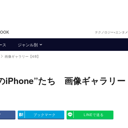
BOOK
テクノロジー×エンタ
ース
ジャンル別
画像ギャラリー【4/8】
hone”たち 画像ギャラリー [4
ア
ブックマーク
LINEで送る