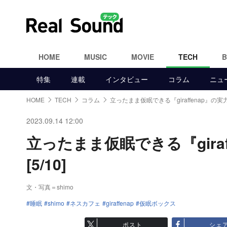
HOME
MUSIC
MOVIE
TECH
特集
連載
インタビュー
コラム
ニュ
HOME
TECH
コラム
立ったまま仮眠できる『giraffenap』の実
2023.09.14 12:00
立ったまま仮眠できる『gira
[5/10]
文・写真＝shimo
睡眠
shimo
ネスカフェ
giraffenap
仮眠ボックス
ポスト
シェ