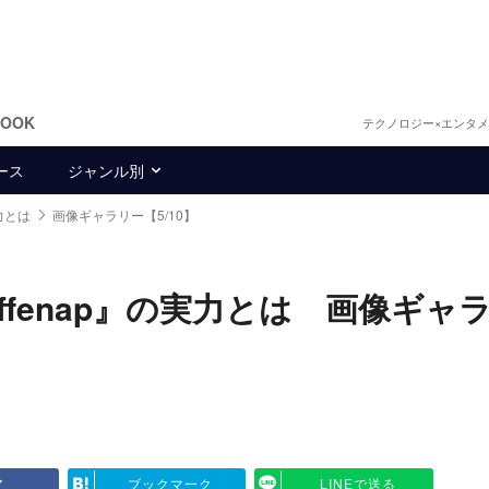
BOOK
テクノロジー×エンタ
ース
ジャンル別
力とは
画像ギャラリー【5/10】
ffenap』の実力とは 画像ギャ
ア
ブックマーク
LINEで送る