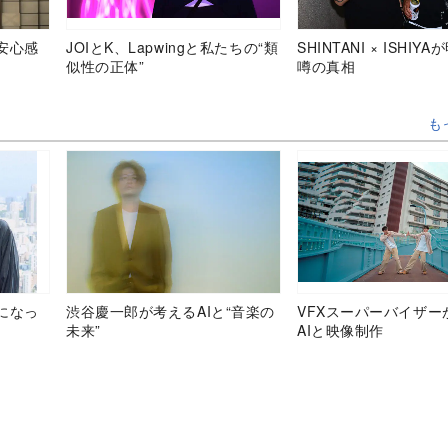
安心感
JOIとK、Lapwingと私たちの“類
SHINTANI × ISHIY
似性の正体”
噂の真相
も
になっ
渋谷慶一郎が考えるAIと“音楽の
VFXスーパーバイザー
未来”
AIと映像制作