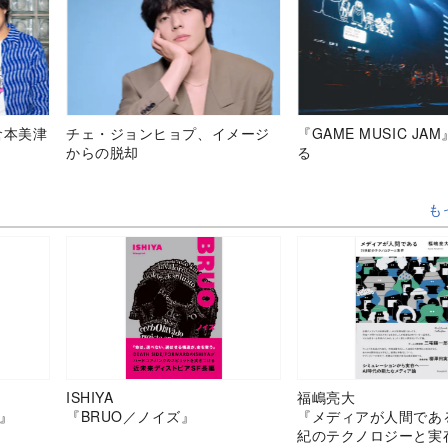
倉本美津
チェ・ジョンヒョプ、イメージ
『GAME MUSIC JA
からの脱却
る
も
ISHIYA
福嶋亮大
』
『BRUO／ノイズ』
『メディアが人間であ
紀のテクノロジーと実