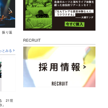
M』振り返
RECRUIT
っとみる
る 21世
存』