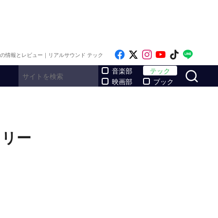
Like on Facebook
Follow on x
Follow on Inst
Follow on Y
Follow on
Follo
メの情報とレビュー｜リアルサウンド テック
サ
音楽部
テック
映画部
ブック
ラリー