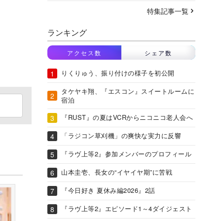
特集記事一覧
ランキング
アクセス数
シェア数
りくりゅう、振り付けの様子を初公開
タケヤキ翔、『エスコン』スイートルームに
宿泊
『RUST』の夏はVCRからニコニコ老人会へ
「ラジコン草刈機」の爽快な実力に反響
『ラヴ上等2』参加メンバーのプロフィール
山本圭壱、長女の“イヤイヤ期”に苦戦
『今日好き 夏休み編2026』2話
『ラヴ上等2』エピソード1～4ダイジェスト