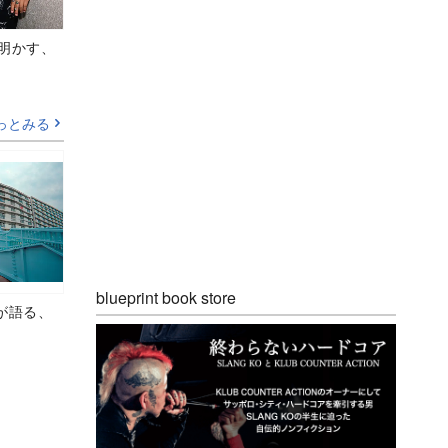
Aが明かす、
っとみる
blueprint book store
が語る、