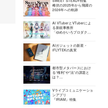
SWEET STEADY特集
雌伏の2025年から飛躍の
2026年への軌跡
AI VTuberとVTuberによ
る新鋭事務所
「ゆめかいろプロダクシ
ョン」の挑戦に迫る
AIガジェットの新星・
iFLYTEKの真実
都市型メタバースにおけ
る“権利”や“法”の課題と
は？
バーチャルシティコンソ
ーシアムの挑戦に迫る
Vライブコミュニケーショ
ンアプリ
『IRIAM』特集