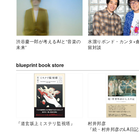
渋谷慶一郎が考えるAIと“音楽の
水溜りボンド・カンタ×
未来”
留対談
blueprint book store
『道玄坂上ミステリ監視塔』
村井邦彦
『続・村井邦彦のLA日記