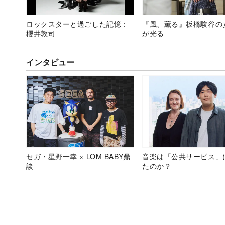
ロックスターと過ごした記憶：
『風、薫る』板橋駿谷の
櫻井敦司
が光る
インタビュー
セガ・星野一幸 × LOM BABY鼎
音楽は「公共サービス」
談
たのか？