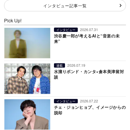
インタビュー記事一覧
Pick Up!
2026.07.31
インタビュー
渋谷慶一郎が考えるAIと“音楽の未
来”
2026.07.19
連載
水溜りボンド・カンタ×倉本美津留対
談
2026.07.22
インタビュー
チェ・ジョンヒョプ、イメージからの
脱却