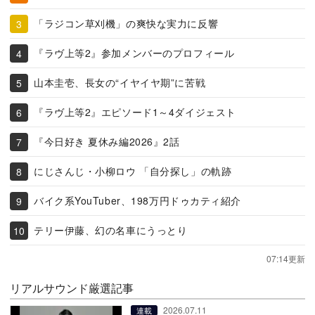
「ラジコン草刈機」の爽快な実力に反響
『ラヴ上等2』参加メンバーのプロフィール
山本圭壱、長女の“イヤイヤ期”に苦戦
『ラヴ上等2』エピソード1～4ダイジェスト
『今日好き 夏休み編2026』2話
にじさんじ・小柳ロウ 「自分探し」の軌跡
バイク系YouTuber、198万円ドゥカティ紹介
テリー伊藤、幻の名車にうっとり
07:14更新
リアルサウンド厳選記事
2026.07.11
連載