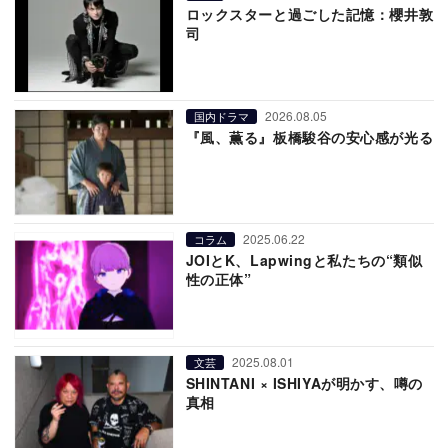
ロックスターと過ごした記憶：櫻井敦
司
2026.08.05
国内ドラマ
『風、薫る』板橋駿谷の安心感が光る
2025.06.22
コラム
JOIとK、Lapwingと私たちの“類似
性の正体”
2025.08.01
文芸
SHINTANI × ISHIYAが明かす、噂の
真相