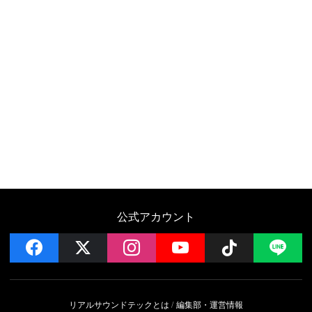
公式アカウント
facebook
x
instagram
YouTube
Follow on 
LI
リアルサウンドテックとは
編集部・運営情報