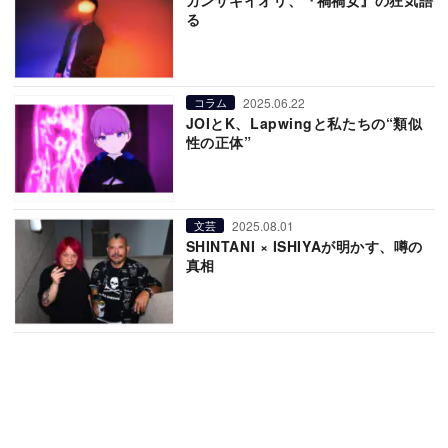
カンザキイオリ、『禍禍女』の狂気語
る
2025.06.22
コラム
JOIとK、Lapwingと私たちの“類似
性の正体”
2025.08.01
文芸
SHINTANI × ISHIYAが明かす、噂の
真相