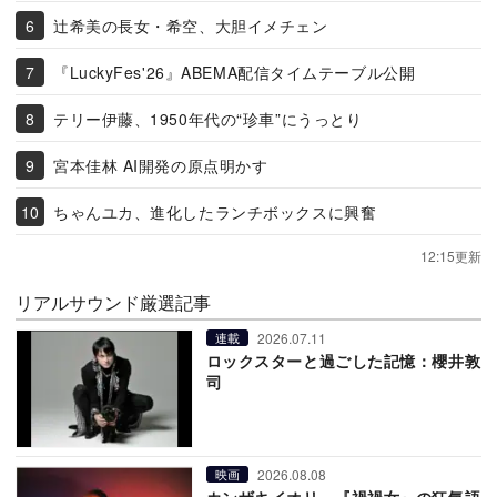
辻希美の長女・希空、大胆イメチェン
『LuckyFes'26』ABEMA配信タイムテーブル公開
テリー伊藤、1950年代の“珍車”にうっとり
宮本佳林 AI開発の原点明かす
ちゃんユカ、進化したランチボックスに興奮
12:15更新
リアルサウンド厳選記事
2026.07.11
連載
ロックスターと過ごした記憶：櫻井敦
司
2026.08.08
映画