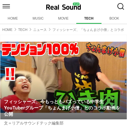
HOME
MUSIC
MOVIE
TECH
BOOK
HOME
TECH
ニュース
フィッシャーズ、「ちょんまげ小僧」とコラボ
フィッシャーズ、今もっともバズっている中学生
YouTuberグループ「ちょんまげ小僧」とのコラボ動画を
公開
文＝リアルサウンドテック編集部