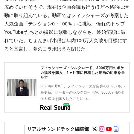
広めていたそうで、現在は企画会議も行うほど本格的に活
動に取り組んでいる。動画ではフィッシャーズが考案した
人気企画「テンション0・100％」に挑戦。憧れのトップ
YouTuberたちとの撮影に緊張しながらも、終始笑顔に溢
れていた。ちょんまげ小僧は年内100万人突破を目標にす
ると宣言し、夢のコラボは幕を閉じた。
フィッシャーズ・シルクロード、3000万円のポケ
カ福袋を購入 4ヶ月前に投稿した動画の約束を果
たす
2023年8月8日、フィッシャーズが自身のチャンネル
を更新。リーダーのシルクロードが、3000万円のポ
ケカ福袋を購入したことにつ…
Follow on SN
Follow on 
Follow 
Autho
リアルサウンドテック編集部