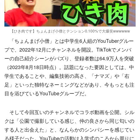
【ひき肉です】ちょんまげ小僧とテンション0.100%で大爆笑wwwwww
「ちょんまげ小僧」とは中学生6人組のYouTuberグルー
プで、2022年12月にチャンネルを開設。TikTokでメンバ
ーの自己紹介シーンがバズり、登録者数は64.9万人を突破
（2023年8月18日時点）。話題になった要因としては、中
学生であることや、編集技術の高さ、「ナマズ」や「右
足」といった独特なネーミングなどがあり、今もっとも注
目を浴びているYouTubeグループだ。
そして今回互いのチャンネルでコラボ動画を公開。シル
クは「公園で撮影している感じ、仲の良さから同じ匂いの
する人と出会えた」と、なんらかのシンパシーを感じてい
る様子だった。YouTubeの活動は入学式のころから周りに