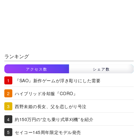
ランキング
アクセス数
シェア数
『SAO』新作ゲームが浮き彫りにした需要
ハイブリッド冷却服『CORO』
西野未姫の長女、父を恋しがり号泣
約150万円の“立ち乗り式草刈機”を紹介
セイコー145周年限定モデル発売