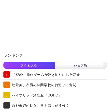
ランキング
アクセス数
シェア数
『SAO』新作ゲームが浮き彫りにした需要
辻希美、次男の林間学校の荷造りに奮闘
ハイブリッド冷却服『CORO』
西野未姫の長女、父を恋しがり号泣