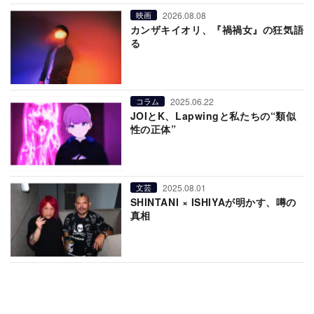
2026.08.08
映画
カンザキイオリ、『禍禍女』の狂気語
る
2025.06.22
コラム
JOIとK、Lapwingと私たちの“類似
性の正体”
2025.08.01
文芸
SHINTANI × ISHIYAが明かす、噂の
真相