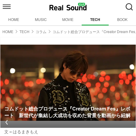
HOME
MUSIC
MOVIE
TECH
BOOK
HOME
TECH
コラム
コムドット総合プロデュース『Creator Dream F
コムドット総合プロデュース『Creator Dream Fes』レポ
ート 新世代が集結し大成功を収めた背景を動画から紐解
く
文＝はるまきもえ