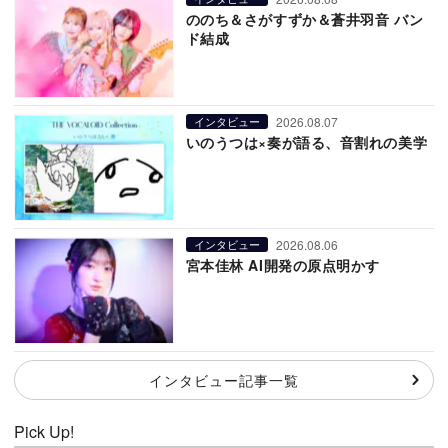
ののち＆さがすずか＆蒼井羽音 バン
ド結成
2026.08.07
インタビュー
いのうつは×奏が語る、音割れの美学
2026.08.06
インタビュー
宮本佳林 AI開発の原点明かす
インタビュー記事一覧
Pick Up!