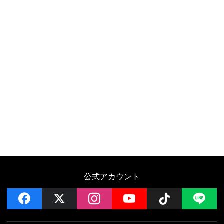
公式アカウント
facebook
x
instagram
YouTube
Follow on 
LI