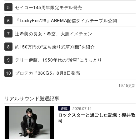
セイコー145周年限定モデル発売
『LuckyFes'26』ABEMA配信タイムテーブル公開
辻希美の長女・希空、大胆イメチェン
約150万円の“立ち乗り式草刈機”を紹介
テリー伊藤、1950年代の“珍車”にうっとり
プロテカ『360G5』8月8日発売
19:15更新
リアルサウンド厳選記事
2026.07.11
連載
ロックスターと過ごした記憶：櫻井敦
司