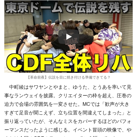
Play
【革命前夜】伝説を目に焼き付ける準備できてる？
中町綾はサワヤンとやまと、ゆうた、とうあを率いて見
事なランウェイを披露。クリエイターの枠を超え、圧巻の
迫力で会場の雰囲気を一変させた。MCでは「歓声が大き
すぎて足音が聞こえず、立ち位置を間違えてしまった」と
振り返っていたが、そんなミスをカバーするほどのパフォ
ーマンスだったように感じる。イベント冒頭の映像で、や