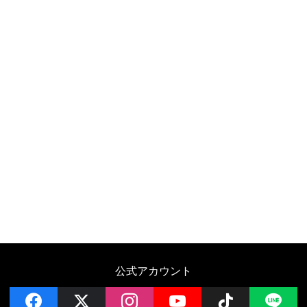
公式アカウント
facebook
x
instagram
YouTube
Follow on 
LI