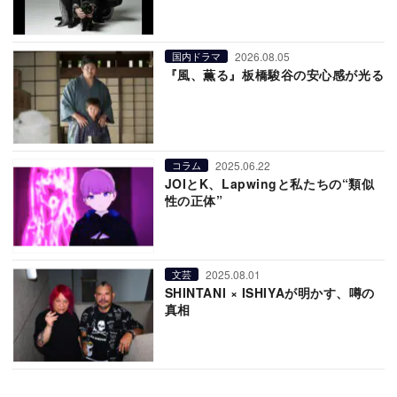
2026.08.05
国内ドラマ
『風、薫る』板橋駿谷の安心感が光る
2025.06.22
コラム
JOIとK、Lapwingと私たちの“類似
性の正体”
2025.08.01
文芸
SHINTANI × ISHIYAが明かす、噂の
真相