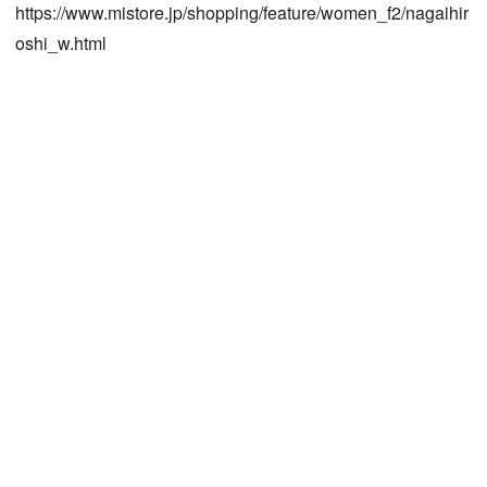
https://www.mistore.jp/shopping/feature/women_f2/nagaihir
oshi_w.html