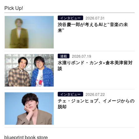
Pick Up!
2026.07.31
インタビュー
渋谷慶一郎が考えるAIと“音楽の未
来”
2026.07.19
連載
水溜りボンド・カンタ×倉本美津留対
談
2026.07.22
インタビュー
チェ・ジョンヒョプ、イメージからの
脱却
blueprint book store