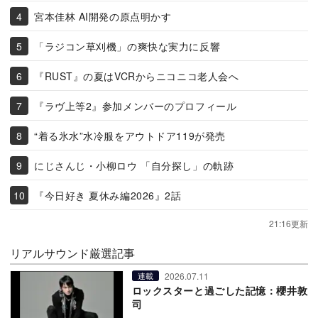
宮本佳林 AI開発の原点明かす
「ラジコン草刈機」の爽快な実力に反響
『RUST』の夏はVCRからニコニコ老人会へ
『ラヴ上等2』参加メンバーのプロフィール
“着る氷水”水冷服をアウトドア119が発売
にじさんじ・小柳ロウ 「自分探し」の軌跡
『今日好き 夏休み編2026』2話
21:16更新
リアルサウンド厳選記事
2026.07.11
連載
ロックスターと過ごした記憶：櫻井敦
司