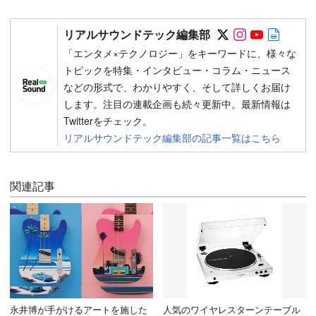
Follow on SN
Follow on 
Follow 
Autho
リアルサウンドテック編集部
「エンタメ×テクノロジー」をキーワードに、様々な
トピックを特集・インタビュー・コラム・ニュース
などの形式で、わかりやすく、そして詳しくお届け
します。注目の連載企画も続々更新中。最新情報は
Twitterをチェック。
リアルサウンドテック編集部の記事一覧はこちら
関連記事
永井博が手がけるアートを施した
人気のワイヤレスターンテーブル