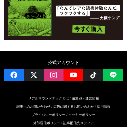
公式アカウント
facebook
x
instagram
YouTube
Follow on 
LI
リアルサウンドテックとは
編集部・運営情報
記事へのお問い合わせ
広告に関するお問い合わせ
採用情報
プライバシーポリシー
クッキーポリシー
外部送信ポリシー
記事配信先メディア