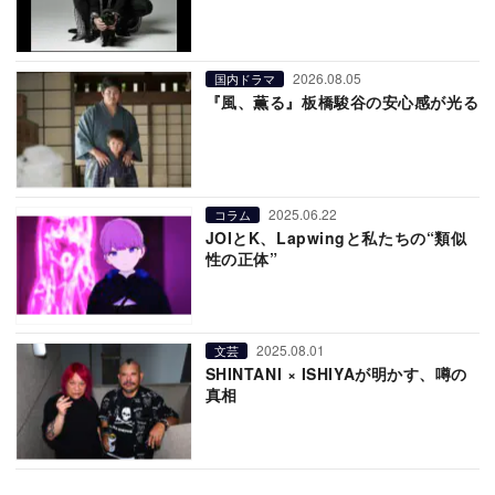
2026.08.05
国内ドラマ
『風、薫る』板橋駿谷の安心感が光る
2025.06.22
コラム
JOIとK、Lapwingと私たちの“類似
性の正体”
2025.08.01
文芸
SHINTANI × ISHIYAが明かす、噂の
真相