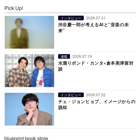
Pick Up!
2026.07.31
インタビュー
渋谷慶一郎が考えるAIと“音楽の未
来”
2026.07.19
連載
水溜りボンド・カンタ×倉本美津留対
談
2026.07.22
インタビュー
チェ・ジョンヒョプ、イメージからの
脱却
blueprint book store