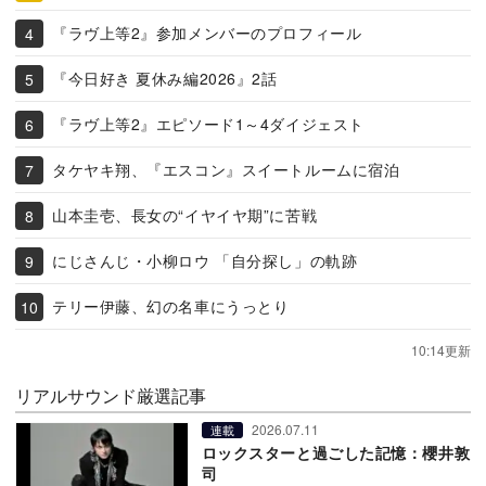
『ラヴ上等2』参加メンバーのプロフィール
『今日好き 夏休み編2026』2話
『ラヴ上等2』エピソード1～4ダイジェスト
タケヤキ翔、『エスコン』スイートルームに宿泊
山本圭壱、長女の“イヤイヤ期”に苦戦
にじさんじ・小柳ロウ 「自分探し」の軌跡
テリー伊藤、幻の名車にうっとり
10:14更新
リアルサウンド厳選記事
2026.07.11
連載
ロックスターと過ごした記憶：櫻井敦
司