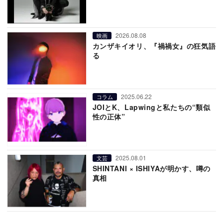
2026.08.08
映画
カンザキイオリ、『禍禍女』の狂気語
る
2025.06.22
コラム
JOIとK、Lapwingと私たちの“類似
性の正体”
2025.08.01
文芸
SHINTANI × ISHIYAが明かす、噂の
真相