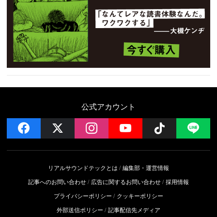
公式アカウント
facebook
x
instagram
YouTube
Follow on 
LI
リアルサウンドテックとは
編集部・運営情報
記事へのお問い合わせ
広告に関するお問い合わせ
採用情報
プライバシーポリシー
クッキーポリシー
外部送信ポリシー
記事配信先メディア