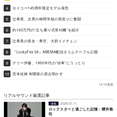
セイコー145周年限定モデル発売
辻希美、次男の林間学校の荷造りに奮闘
約150万円の“立ち乗り式草刈機”を紹介
辻希美の長女・希空、大胆イメチェン
『LuckyFes'26』ABEMA配信タイムテーブル公開
テリー伊藤、1950年代の“珍車”にうっとり
宮本佳林 AI開発の原点明かす
14:15更新
リアルサウンド厳選記事
2026.07.11
連載
ロックスターと過ごした記憶：櫻井敦
司