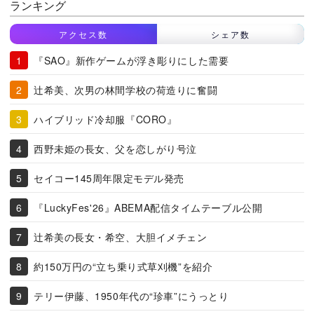
ランキング
アクセス数
シェア数
『SAO』新作ゲームが浮き彫りにした需要
辻希美、次男の林間学校の荷造りに奮闘
ハイブリッド冷却服『CORO』
西野未姫の長女、父を恋しがり号泣
セイコー145周年限定モデル発売
『LuckyFes'26』ABEMA配信タイムテーブル公開
辻希美の長女・希空、大胆イメチェン
約150万円の“立ち乗り式草刈機”を紹介
テリー伊藤、1950年代の“珍車”にうっとり