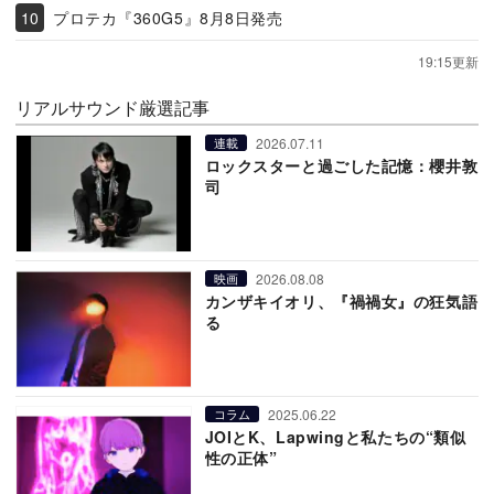
プロテカ『360G5』8月8日発売
19:15更新
リアルサウンド厳選記事
2026.07.11
連載
ロックスターと過ごした記憶：櫻井敦
司
2026.08.08
映画
カンザキイオリ、『禍禍女』の狂気語
る
2025.06.22
コラム
JOIとK、Lapwingと私たちの“類似
性の正体”