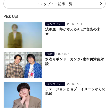
インタビュー記事一覧
Pick Up!
2026.07.31
インタビュー
渋谷慶一郎が考えるAIと“音楽の未
来”
2026.07.19
連載
水溜りボンド・カンタ×倉本美津留対
談
2026.07.22
インタビュー
チェ・ジョンヒョプ、イメージからの
脱却