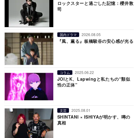
ロックスターと過ごした記憶：櫻井敦
司
2026.08.05
国内ドラマ
『風、薫る』板橋駿谷の安心感が光る
2025.06.22
コラム
JOIとK、Lapwingと私たちの“類似
性の正体”
2025.08.01
文芸
SHINTANI × ISHIYAが明かす、噂の
真相