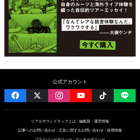
公式アカウント
facebook
x
instagram
YouTube
Follow on 
LI
リアルサウンドテックとは
編集部・運営情報
記事へのお問い合わせ
広告に関するお問い合わせ
採用情報
プライバシーポリシー
クッキーポリシー