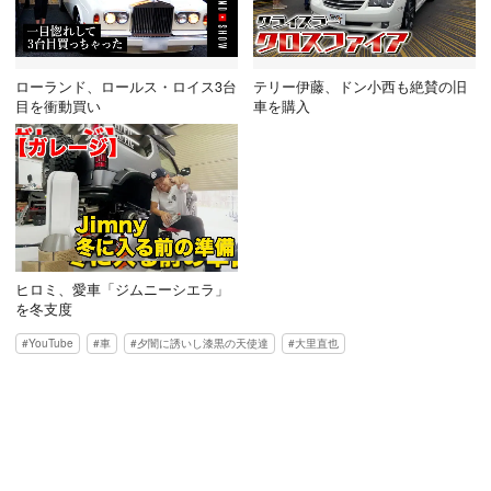
ローランド、ロールス・ロイス3台
テリー伊藤、ドン小西も絶賛の旧
目を衝動買い
車を購入
ヒロミ、愛車「ジムニーシエラ」
を冬支度
YouTube
車
夕闇に誘いし漆黒の天使達
大里直也