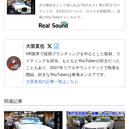
大の車好きとして知られる“現代ホスト界の帝王”ロー
ランドが、3台目のロールス・ロイスを衝動買い。自
身のYouTubeチャンネルで…
Follow on SNS
Author web site
大里直也
HR業界で採用ブランディングを中心とした取材、ラ
イティングを担当。もともとYouTuberが好きだった
こともあり、2021年リアルサウンドテックで執筆を
開始。好きなYouTuberは東海オンエアです。
大里直也の記事一覧はこちら
関連記事