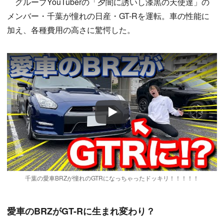
グループYouTuberの「夕闇に誘いし漆黒の天使達」の
メンバー・千葉が憧れの日産・GT-Rを運転。車の性能に
加え、各種費用の高さに驚愕した。
Play
千葉の愛車BRZが憧れのGTRになっちゃったドッキリ！！！！！
愛車のBRZがGT-Rに生まれ変わり？