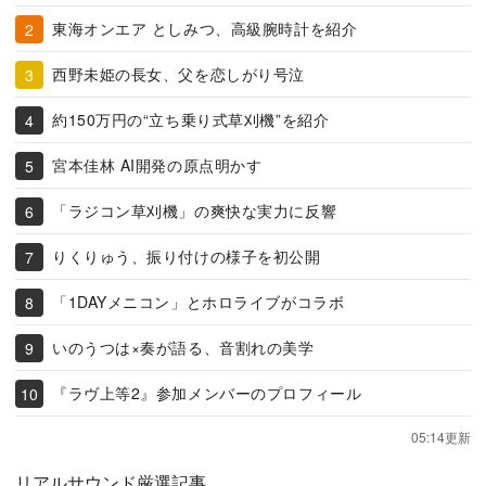
東海オンエア としみつ、高級腕時計を紹介
西野未姫の長女、父を恋しがり号泣
約150万円の“立ち乗り式草刈機”を紹介
宮本佳林 AI開発の原点明かす
「ラジコン草刈機」の爽快な実力に反響
りくりゅう、振り付けの様子を初公開
「1DAYメニコン」とホロライブがコラボ
いのうつは×奏が語る、音割れの美学
『ラヴ上等2』参加メンバーのプロフィール
05:14更新
リアルサウンド厳選記事