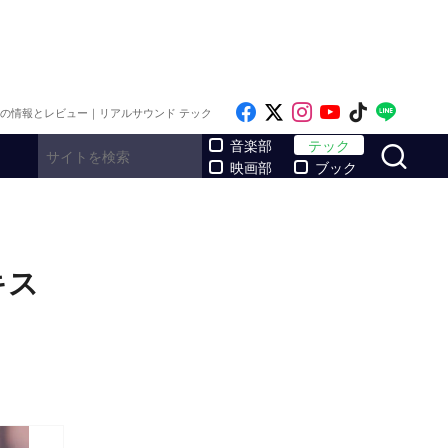
Like on Facebook
Follow on x
Follow on Inst
Follow on Y
Follow on
Follo
メの情報とレビュー｜リアルサウンド テック
サ
音楽部
テック
映画部
ブック
キス