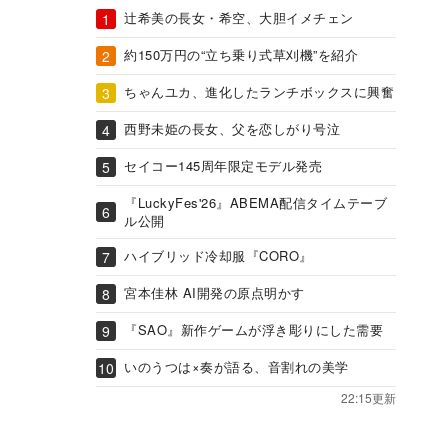
辻希美の長女・希空、大胆イメチェン
約150万円の“立ち乗り式草刈機”を紹介
ちゃんユカ、進化したランチボックスに興奮
西野未姫の長女、父を恋しがり号泣
セイコー145周年限定モデル発売
『LuckyFes'26』ABEMA配信タイムテーブ
ル公開
ハイブリッド冷却服『CORO』
宮本佳林 AI開発の原点明かす
『SAO』新作ゲームが浮き彫りにした需要
いのうつは×奏が語る、音割れの美学
22:15更新