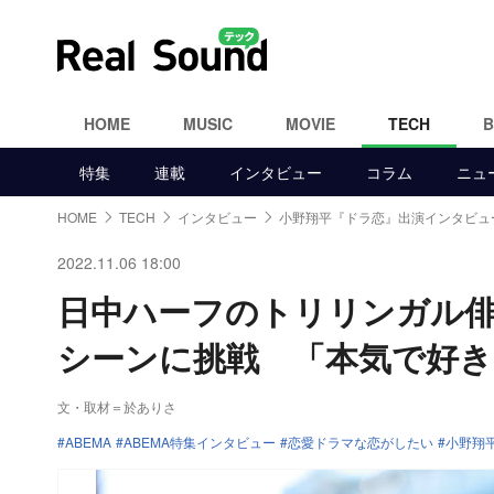
HOME
MUSIC
MOVIE
TECH
特集
連載
インタビュー
コラム
ニュ
HOME
TECH
インタビュー
小野翔平『ドラ恋』出演インタビュ
2022.11.06 18:00
日中ハーフのトリリンガル俳
シーンに挑戦 「本気で好
文・取材＝於ありさ
ABEMA
ABEMA特集インタビュー
恋愛ドラマな恋がしたい
小野翔