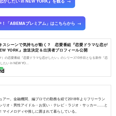
がしたい in NEW YORK』を観る
中！「ABEMAプレミアム」はこちらから
キスシーンで気持ちが動く？ 恋愛番組『恋愛ドラマな恋が
 NEW YORK』放送決定＆出演者プロフィール公開
ベマ）の恋愛番組『恋愛ドラマな恋がしたい』のシリーズ10作目となる新作『恋
い in NEW YO…
ow on SNS
ollow on SNS
ュアー。金融機関、編プロでの勤務を経て2018年よりフリーラン
ンリオ・男性アイドル・お笑い・テレビ・ラジオ・サッカー……と
！マイメロディや推しに囲まれて暮らしている。