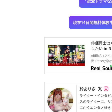
『恋愛ドラマな恋
現在14日間無料体験
俳優同士は
したい in
ABEMA（ア
愛ドラマな恋がした
Foll
F
於ありさ
ライター・インタビ
スのライターに。サ
にかくエンタメ好き