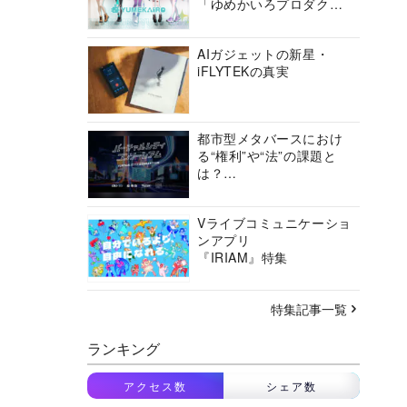
「ゆめかいろプロダクシ
ョン」の挑戦に迫る
AIガジェットの新星・
iFLYTEKの真実
都市型メタバースにおけ
る“権利”や“法”の課題と
は？
バーチャルシティコンソ
ーシアムの挑戦に迫る
Vライブコミュニケーショ
ンアプリ
『IRIAM』特集
特集記事一覧
ランキング
アクセス数
シェア数