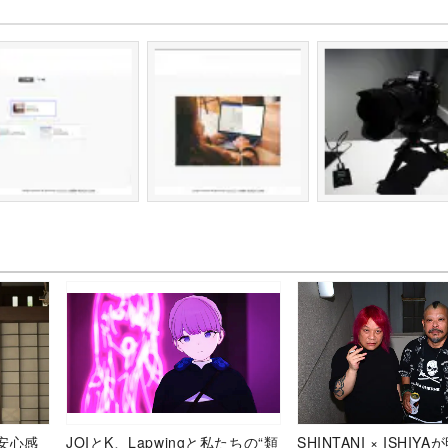
安心感
JOIとK、Lapwingと私たちの“類
SHINTANI × ISHIY