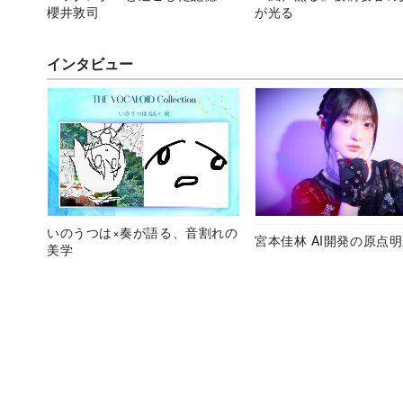
櫻井敦司
が光る
インタビュー
いのうつは×奏が語る、音割れの
宮本佳林 AI開発の原点
美学