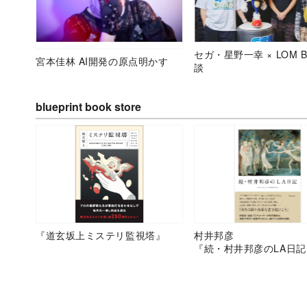
セガ・星野一幸 × LOM B
宮本佳林 AI開発の原点明かす
談
blueprint book store
『道玄坂上ミステリ監視塔』
村井邦彦
『続・村井邦彦のLA日記