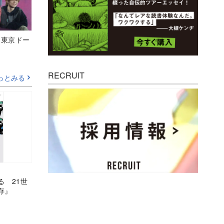
ト東京ドー
RECRUIT
っとみる
る 21世
存』