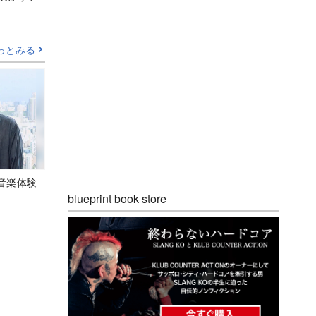
っとみる
音楽体験
blueprint book store