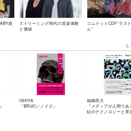
ABY鼎
ストリーミング時代の音楽体験
コムドットCDF“ラス
と価値
ム”
も
ISHIYA
福嶋亮大
』
『BRUO／ノイズ』
『メディアが人間であ
紀のテクノロジーと実