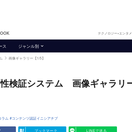
BOOK
テクノロジー×エンタ
ース
ジャンル別
ム
画像ギャラリー【1/5】
贋性検証システム 画像ギャラリ
集コラム
コンテンツ認証イニシアチブ
ア
ブックマーク
LINEで送る