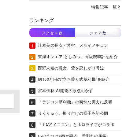
特集記事一覧
ランキング
アクセス数
シェア数
辻希美の長女・希空、大胆イメチェン
東海オンエア としみつ、高級腕時計を紹介
西野未姫の長女、父を恋しがり号泣
約150万円の“立ち乗り式草刈機”を紹介
宮本佳林 AI開発の原点明かす
「ラジコン草刈機」の爽快な実力に反響
りくりゅう、振り付けの様子を初公開
「1DAYメニコン」とホロライブがコラボ
いのうつは×奏が語る、音割れの美学