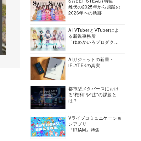
SWEET STEADY特集
雌伏の2025年から飛躍の
2026年への軌跡
AI VTuberとVTuberによ
る新鋭事務所
「ゆめかいろプロダクシ
ョン」の挑戦に迫る
AIガジェットの新星・
iFLYTEKの真実
都市型メタバースにおけ
る“権利”や“法”の課題と
は？
バーチャルシティコンソ
ーシアムの挑戦に迫る
Vライブコミュニケーショ
ンアプリ
『IRIAM』特集