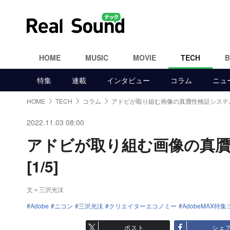
HOME
MUSIC
MOVIE
TECH
特集
連載
インタビュー
コラム
ニュ
HOME
TECH
コラム
アドビが取り組む画像の真贋性検証システ
2022.11.03 08:00
アドビが取り組む画像の真
[1/5]
文＝三沢光汰
Adobe
ニコン
三沢光汰
クリエイターエコノミー
AdobeMAX特
ポスト
シェ