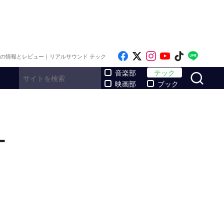
Like on Facebook
Follow on x
Follow on Inst
Follow on Y
Follow on
Follo
メの情報とレビュー｜リアルサウンド テック
サ
音楽部
テック
映画部
ブック
ー