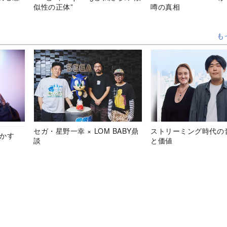
似性の正体”
噂の真相
も
セガ・星野一幸 × LOM BABY鼎
ストリーミング時代の
明かす
談
と価値