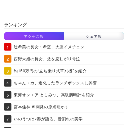
ランキング
アクセス数
シェア数
辻希美の長女・希空、大胆イメチェン
西野未姫の長女、父を恋しがり号泣
約150万円の“立ち乗り式草刈機”を紹介
ちゃんユカ、進化したランチボックスに興奮
東海オンエア としみつ、高級腕時計を紹介
宮本佳林 AI開発の原点明かす
いのうつは×奏が語る、音割れの美学