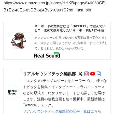
https://www.amazon.co.jp/stores/HHKB/page/646263CE-
B1E2-43E5-85DB-624B9510901C?ref_=ast_bln
キーボードの文字はなぜ「QWERTY」で並んでい
る？ 改めて振り返りたいキーボード配列の今昔
テクノロジーの世界で使われる言葉は日々変化するも
の。近頃よく聞くようになった言葉や、すでに浸透し
ているけれど、意外とわかっていな…
Follow on SN
Follow on 
Follow 
Autho
リアルサウンドテック編集部
「エンタメ×テクノロジー」をキーワードに、様々な
トピックを特集・インタビュー・コラム・ニュース
などの形式で、わかりやすく、そして詳しくお届け
します。注目の連載企画も続々更新中。最新情報は
Twitterをチェック。
リアルサウンドテック編集部の記事一覧はこちら