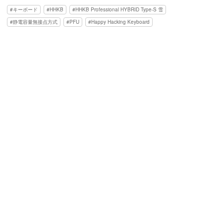
キーボード
HHKB
HHKB Professional HYBRID Type-S 雪
静電容量無接点方式
PFU
Happy Hacking Keyboard