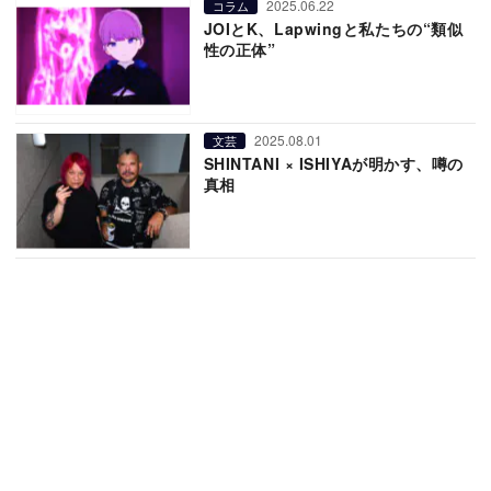
2025.06.22
コラム
JOIとK、Lapwingと私たちの“類似
性の正体”
2025.08.01
文芸
SHINTANI × ISHIYAが明かす、噂の
真相