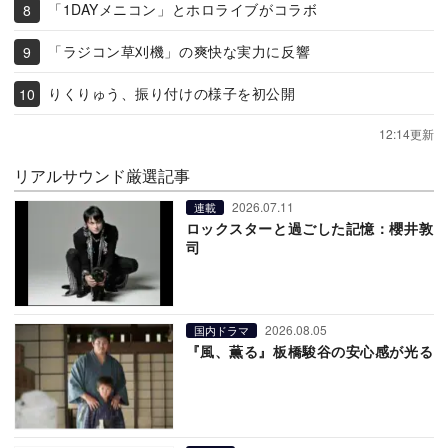
「1DAYメニコン」とホロライブがコラボ
「ラジコン草刈機」の爽快な実力に反響
りくりゅう、振り付けの様子を初公開
12:14更新
リアルサウンド厳選記事
2026.07.11
連載
ロックスターと過ごした記憶：櫻井敦
司
2026.08.05
国内ドラマ
『風、薫る』板橋駿谷の安心感が光る