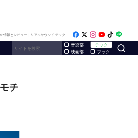
Like on Facebook
Follow on x
Follow on Inst
Follow on Y
Follow on
Follo
メの情報とレビュー｜リアルサウンド テック
サ
音楽部
テック
映画部
ブック
をモチ