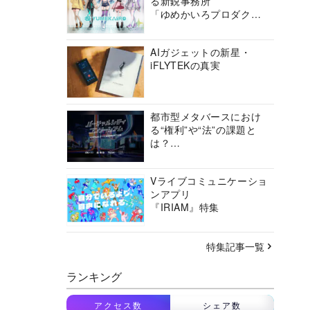
る新鋭事務所
「ゆめかいろプロダクシ
ョン」の挑戦に迫る
AIガジェットの新星・
iFLYTEKの真実
都市型メタバースにおけ
る“権利”や“法”の課題と
は？
バーチャルシティコンソ
ーシアムの挑戦に迫る
Vライブコミュニケーショ
ンアプリ
『IRIAM』特集
特集記事一覧
ランキング
アクセス数
シェア数