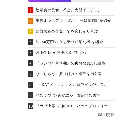
辻希美の長女・希空、大胆イメチェン
東海オンエア としみつ、高級腕時計を紹介
西野未姫の長女、父を恋しがり号泣
約150万円の“立ち乗り式草刈機”を紹介
宮本佳林 AI開発の原点明かす
「ラジコン草刈機」の爽快な実力に反響
りくりゅう、振り付けの様子を初公開
「1DAYメニコン」とホロライブがコラボ
いのうつは×奏が語る、音割れの美学
『ラヴ上等2』参加メンバーのプロフィール
06:14更新