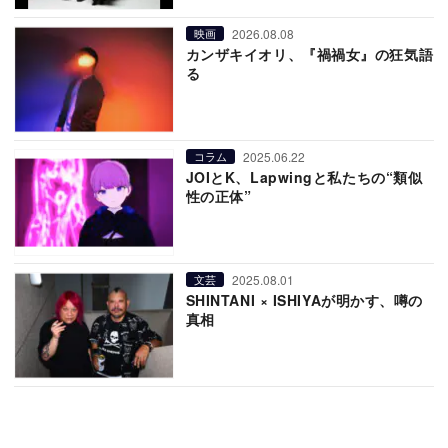
2026.08.08
映画
カンザキイオリ、『禍禍女』の狂気語
る
2025.06.22
コラム
JOIとK、Lapwingと私たちの“類似
性の正体”
2025.08.01
文芸
SHINTANI × ISHIYAが明かす、噂の
真相