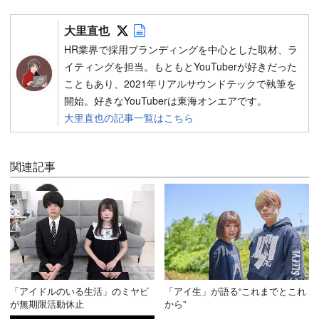
Follow on SNS
Author web site
大里直也
HR業界で採用ブランディングを中心とした取材、ラ
イティングを担当。もともとYouTuberが好きだった
こともあり、2021年リアルサウンドテックで執筆を
開始。好きなYouTuberは東海オンエアです。
大里直也の記事一覧はこちら
関連記事
「アイドルのいる生活」のミヤビ
「アイ生」が語る“これまでとこれ
が無期限活動休止
から”