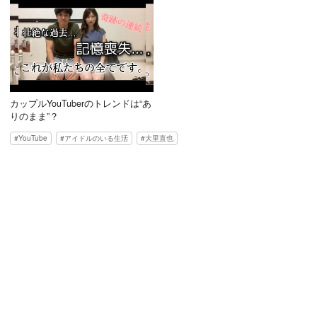
カップルYouTuberのトレンドは“あ
りのまま”？
YouTube
アイドルのいる生活
大里直也