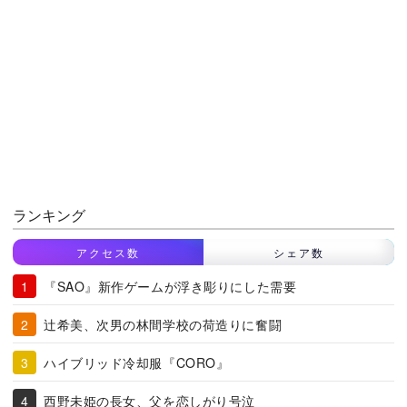
ランキング
アクセス数
シェア数
『SAO』新作ゲームが浮き彫りにした需要
辻希美、次男の林間学校の荷造りに奮闘
ハイブリッド冷却服『CORO』
西野未姫の長女、父を恋しがり号泣