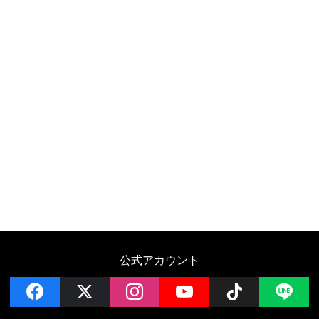
公式アカウント
facebook
x
instagram
YouTube
Follow on 
LI