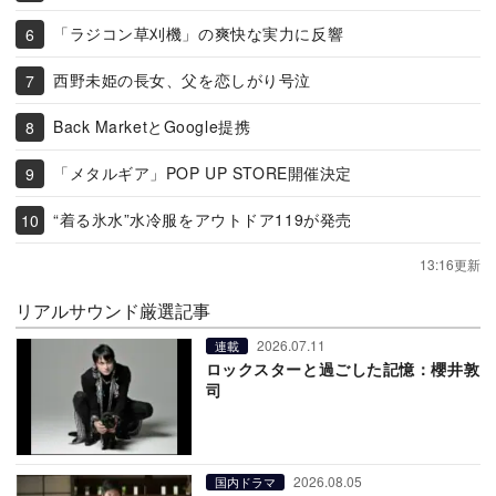
「ラジコン草刈機」の爽快な実力に反響
西野未姫の長女、父を恋しがり号泣
Back MarketとGoogle提携
「メタルギア」POP UP STORE開催決定
“着る氷水”水冷服をアウトドア119が発売
13:16更新
リアルサウンド厳選記事
2026.07.11
連載
ロックスターと過ごした記憶：櫻井敦
司
2026.08.05
国内ドラマ