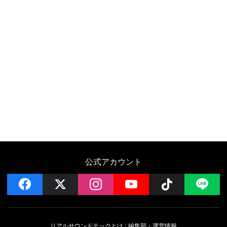
公式アカウント
facebook
x
instagram
YouTube
Follow on 
LI
リアルサウンドテックとは
編集部・運営情報