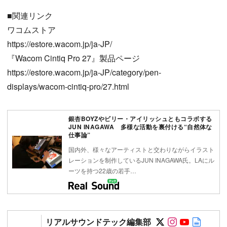
■関連リンク
ワコムストア
https://estore.wacom.jp/ja-JP/
『Wacom Cintiq Pro 27』製品ページ
https://estore.wacom.jp/ja-JP/category/pen-
displays/wacom-cintiq-pro/27.html
銀杏BOYZやビリー・アイリッシュともコラボする
JUN INAGAWA 多様な活動を裏付ける“自然体な
仕事論”
国内外、様々なアーティストと交わりながらイラスト
レーションを制作しているJUN INAGAWA氏。LAにル
ーツを持つ22歳の若手…
Follow on SN
Follow on 
Follow 
Autho
リアルサウンドテック編集部