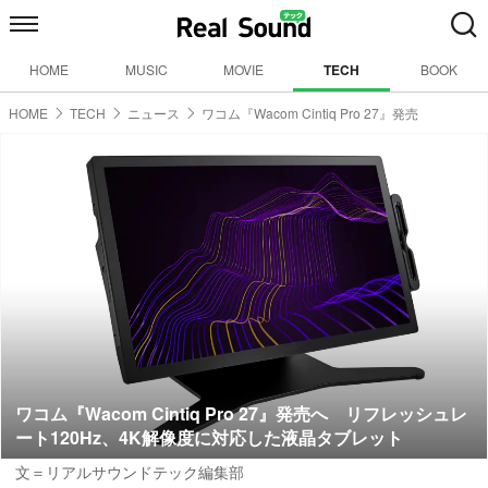
HOME
MUSIC
MOVIE
TECH
BOOK
HOME
TECH
ニュース
ワコム『Wacom Cintiq Pro 27』発売
ワコム『Wacom Cintiq Pro 27』発売へ リフレッシュレ
ート120Hz、4K解像度に対応した液晶タブレット
文＝リアルサウンドテック編集部