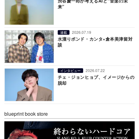
渋谷慶一郎が考えるAIと“音楽の未
来”
2026.07.19
連載
水溜りボンド・カンタ×倉本美津留対
談
2026.07.22
インタビュー
チェ・ジョンヒョプ、イメージからの
脱却
blueprint book store