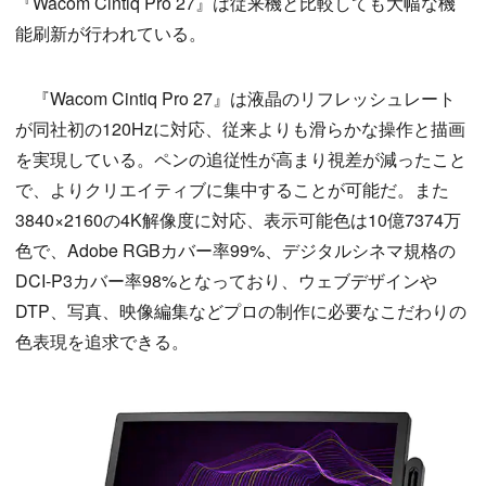
『Wacom Cintiq Pro 27』は従来機と比較しても大幅な機
能刷新が行われている。
『Wacom Cintiq Pro 27』は液晶のリフレッシュレート
が同社初の120Hzに対応、従来よりも滑らかな操作と描画
を実現している。ペンの追従性が高まり視差が減ったこと
で、よりクリエイティブに集中することが可能だ。また
3840×2160の4K解像度に対応、表示可能色は10億7374万
色で、Adobe RGBカバー率99%、デジタルシネマ規格の
DCI-P3カバー率98%となっており、ウェブデザインや
DTP、写真、映像編集などプロの制作に必要なこだわりの
色表現を追求できる。