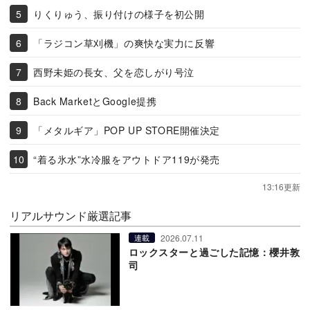
りくりゅう、振り付けの様子を初公開
「ラジコン草刈機」の爽快な実力に反響
西野未姫の長女、父を恋しがり号泣
Back MarketとGoogle提携
「メタルギア」POP UP STORE開催決定
“着る氷水”水冷服をアウトドア119が発売
13:16更新
リアルサウンド厳選記事
2026.07.11
連載
ロックスターと過ごした記憶：櫻井敦
司