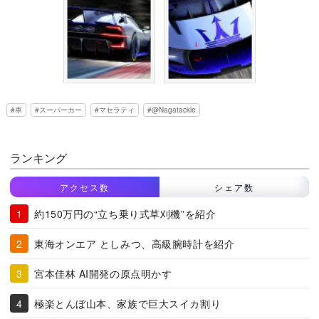
車
スーパーカー
マセラティ
@Nagatackle
ランキング
アクセス数
シェア数
約150万円の“立ち乗り式草刈機”を紹介
東海オンエア としみつ、高級腕時計を紹介
宮本佳林 AI開発の原点明かす
極楽とんぼ山本、家族で巨大スイカ割り