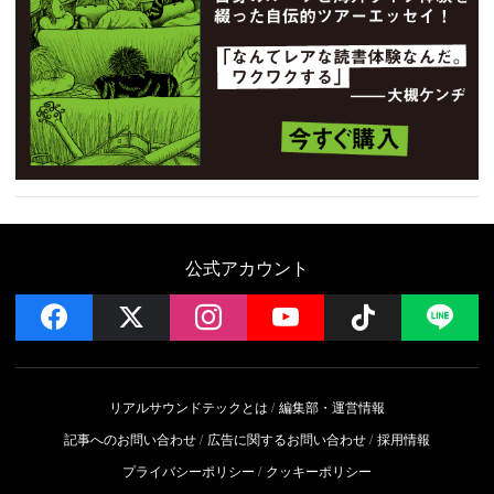
公式アカウント
facebook
x
instagram
YouTube
Follow on 
LI
リアルサウンドテックとは
編集部・運営情報
記事へのお問い合わせ
広告に関するお問い合わせ
採用情報
プライバシーポリシー
クッキーポリシー