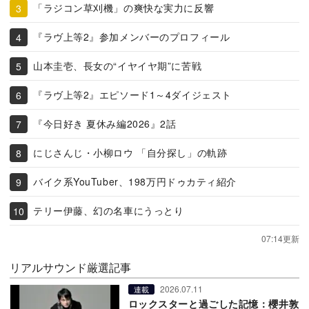
「ラジコン草刈機」の爽快な実力に反響
『ラヴ上等2』参加メンバーのプロフィール
山本圭壱、長女の“イヤイヤ期”に苦戦
『ラヴ上等2』エピソード1～4ダイジェスト
『今日好き 夏休み編2026』2話
にじさんじ・小柳ロウ 「自分探し」の軌跡
バイク系YouTuber、198万円ドゥカティ紹介
テリー伊藤、幻の名車にうっとり
07:14更新
リアルサウンド厳選記事
2026.07.11
連載
ロックスターと過ごした記憶：櫻井敦