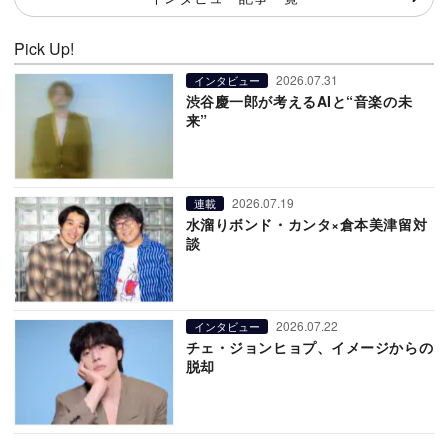
Pick Up!
2026.07.31
インタビュー
渋谷慶一郎が考えるAIと“音楽の未
来”
2026.07.19
連載
水溜りボンド・カンタ×倉本美津留対
談
2026.07.22
インタビュー
チェ・ジョンヒョプ、イメージからの
脱却