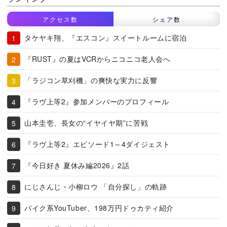
アクセス数
シェア数
タケヤキ翔、『エスコン』スイートルームに宿泊
『RUST』の夏はVCRからニコニコ老人会へ
「ラジコン草刈機」の爽快な実力に反響
『ラヴ上等2』参加メンバーのプロフィール
山本圭壱、長女の“イヤイヤ期”に苦戦
『ラヴ上等2』エピソード1～4ダイジェスト
『今日好き 夏休み編2026』2話
にじさんじ・小柳ロウ 「自分探し」の軌跡
バイク系YouTuber、198万円ドゥカティ紹介