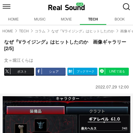
HOME
MUSIC
MOVIE
TECH
BOOK
HOME
TECH
コラム
なぜ『Vライジング』はヒットしたのか
画像ギャ
なぜ『Vライジング』はヒットしたのか 画像ギャラリー
[2/5]
文＝堀江くらは
ポスト
シェア
ブックマーク
LINEで送る
2022.07.29 12:00