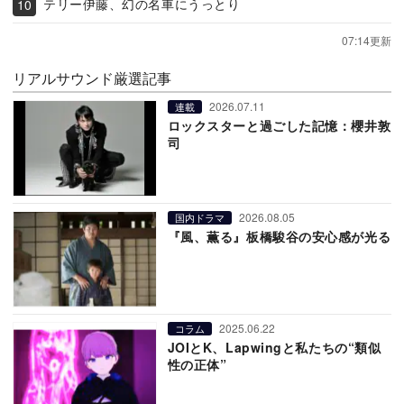
テリー伊藤、幻の名車にうっとり
07:14更新
リアルサウンド厳選記事
2026.07.11
連載
ロックスターと過ごした記憶：櫻井敦
司
2026.08.05
国内ドラマ
『風、薫る』板橋駿谷の安心感が光る
2025.06.22
コラム
JOIとK、Lapwingと私たちの“類似
性の正体”