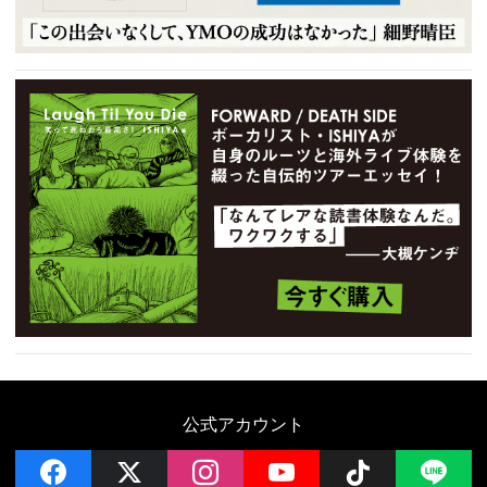
公式アカウント
facebook
x
instagram
YouTube
Follow on 
LI