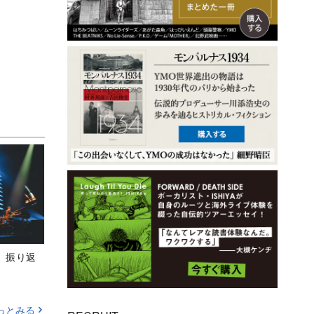
M』振り返
っとみる