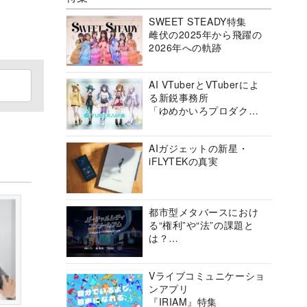
SWEET STEADY特集
雌伏の2025年から飛躍の
2026年への軌跡
AI VTuberとVTuberによ
る新鋭事務所
「ゆめかいろプロダクシ
ョン」の挑戦に迫る
AIガジェットの新星・
iFLYTEKの真実
都市型メタバースにおけ
る“権利”や“法”の課題と
は？
バーチャルシティコンソ
ーシアムの挑戦に迫る
Vライブコミュニケーショ
ンアプリ
『IRIAM』特集