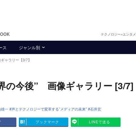
BOOK
テクノロジー×エンタ
ース
ジャンル別
ギャラリー【3/7】
の今後” 画像ギャラリー [3/7]
山雄一
声とテクノロジーで変革する”メディアの未来”
石井玄
ア
ブックマーク
LINEで送る