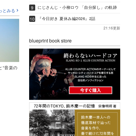
にじさんじ・小柳ロウ 「自分探し」の軌跡
っとみる
『今日好き 夏休み編2026』2話
21:16更新
blueprint book store
と“音楽の