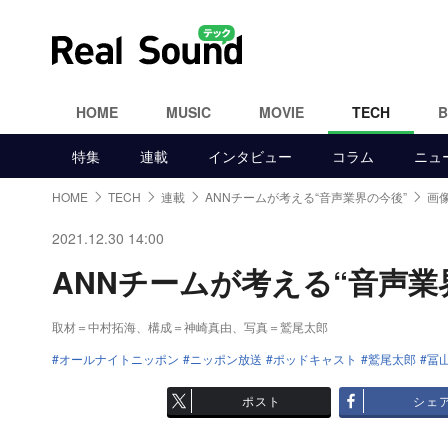
HOME
MUSIC
MOVIE
TECH
特集
連載
インタビュー
コラム
ニュ
HOME
TECH
連載
ANNチームが考える“音声業界の今後”
画像
2021.12.30 14:00
ANNチームが考える“音声業界
取材＝中村拓海、構成＝神崎真由、写真＝鷲尾太郎
オールナイトニッポン
ニッポン放送
ポッドキャスト
鷲尾太郎
冨
ポスト
シェ