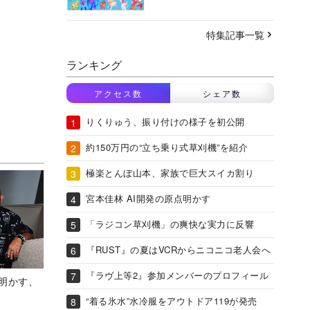
特集記事一覧
ランキング
アクセス数
シェア数
りくりゅう、振り付けの様子を初公開
約150万円の“立ち乗り式草刈機”を紹介
極楽とんぼ山本、家族で巨大スイカ割り
宮本佳林 AI開発の原点明かす
「ラジコン草刈機」の爽快な実力に反響
『RUST』の夏はVCRからニコニコ老人会へ
『ラヴ上等2』参加メンバーのプロフィール
Aが明かす、
“着る氷水”水冷服をアウトドア119が発売