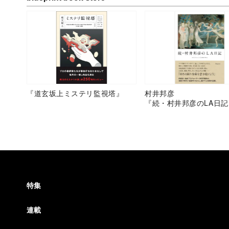
『道玄坂上ミステリ監視塔』
村井邦彦
『続・村井邦彦のLA日記
特集
連載