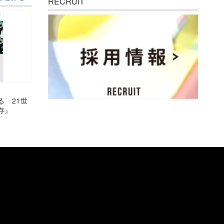
RECRUIT
る 21世
存』