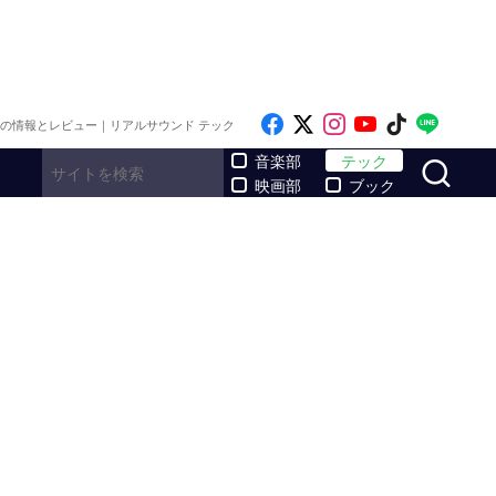
Like on Facebook
Follow on x
Follow on Inst
Follow on Y
Follow on
Follo
メの情報とレビュー｜リアルサウンド テック
サ
音楽部
テック
映画部
ブック