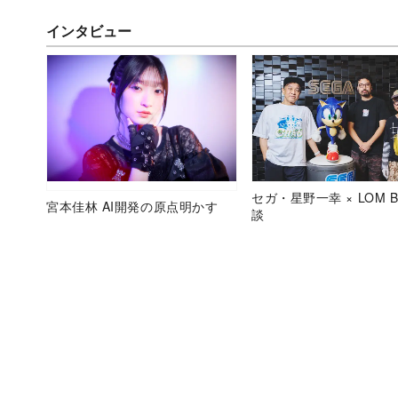
インタビュー
セガ・星野一幸 × LOM B
宮本佳林 AI開発の原点明かす
談