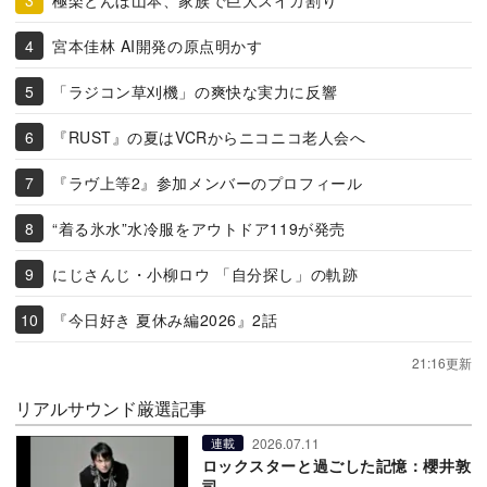
宮本佳林 AI開発の原点明かす
「ラジコン草刈機」の爽快な実力に反響
『RUST』の夏はVCRからニコニコ老人会へ
『ラヴ上等2』参加メンバーのプロフィール
“着る氷水”水冷服をアウトドア119が発売
にじさんじ・小柳ロウ 「自分探し」の軌跡
『今日好き 夏休み編2026』2話
21:16更新
リアルサウンド厳選記事
2026.07.11
連載
ロックスターと過ごした記憶：櫻井敦
司