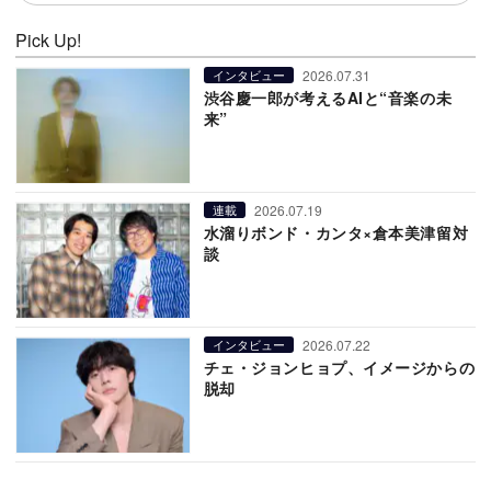
Pick Up!
2026.07.31
インタビュー
渋谷慶一郎が考えるAIと“音楽の未
来”
2026.07.19
連載
水溜りボンド・カンタ×倉本美津留対
談
2026.07.22
インタビュー
チェ・ジョンヒョプ、イメージからの
脱却