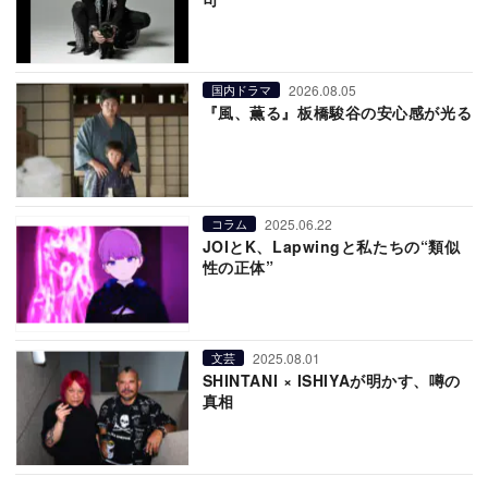
2026.08.05
国内ドラマ
『風、薫る』板橋駿谷の安心感が光る
2025.06.22
コラム
JOIとK、Lapwingと私たちの“類似
性の正体”
2025.08.01
文芸
SHINTANI × ISHIYAが明かす、噂の
真相