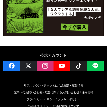
公式アカウント
facebook
x
instagram
YouTube
Follow on 
LI
リアルサウンドテックとは
編集部・運営情報
記事へのお問い合わせ
広告に関するお問い合わせ
採用情報
プライバシーポリシー
クッキーポリシー
外部送信ポリシー
記事配信先メディア