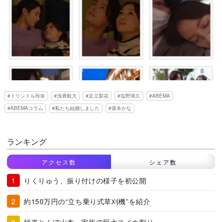
トリンドル玲奈
浅香航大
足立梨花
塩野瑛久
ABEMA
ABEMAコラム
私たち結婚しました
菜本かな
ランキング
アクセス数
シェア数
りくりゅう、振り付けの様子を初公開
約150万円の“立ち乗り式草刈機”を紹介
極楽とんぼ山本、家族で巨大スイカ割り