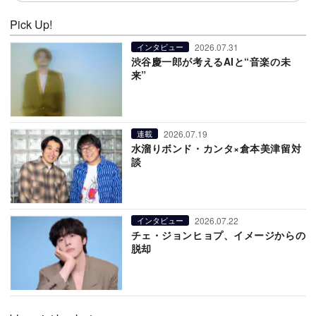
Pick Up!
2026.07.31
インタビュー
渋谷慶一郎が考えるAIと“音楽の未
来”
2026.07.19
連載
水溜りボンド・カンタ×倉本美津留対
談
2026.07.22
インタビュー
チェ・ジョンヒョプ、イメージからの
脱却