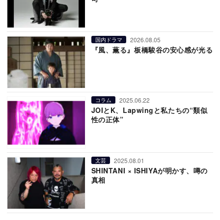
2026.08.05
国内ドラマ
『風、薫る』板橋駿谷の安心感が光る
2025.06.22
コラム
JOIとK、Lapwingと私たちの“類似
性の正体”
2025.08.01
文芸
SHINTANI × ISHIYAが明かす、噂の
真相