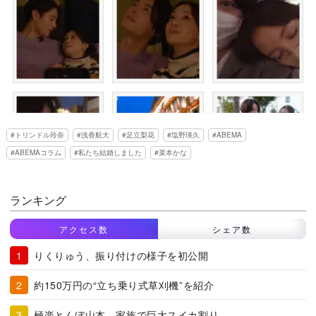
トリンドル玲奈
浅香航大
足立梨花
塩野瑛久
ABEMA
ABEMAコラム
私たち結婚しました
菜本かな
ランキング
アクセス数
シェア数
りくりゅう、振り付けの様子を初公開
約150万円の“立ち乗り式草刈機”を紹介
極楽とんぼ山本、家族で巨大スイカ割り