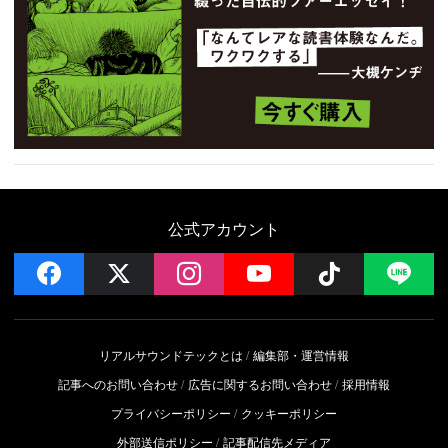
公式アカウント
facebook
x
instagram
YouTube
Follow on 
LI
リアルサウンドテックとは
編集部・運営情報
記事へのお問い合わせ
広告に関するお問い合わせ
採用情報
プライバシーポリシー
クッキーポリシー
外部送信ポリシー
記事配信先メディア