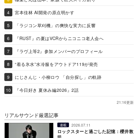
宮本佳林 AI開発の原点明かす
「ラジコン草刈機」の爽快な実力に反響
『RUST』の夏はVCRからニコニコ老人会へ
『ラヴ上等2』参加メンバーのプロフィール
“着る氷水”水冷服をアウトドア119が発売
にじさんじ・小柳ロウ 「自分探し」の軌跡
『今日好き 夏休み編2026』2話
21:16更新
リアルサウンド厳選記事
2026.07.11
連載
ロックスターと過ごした記憶：櫻井敦
司