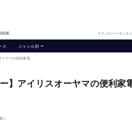
BOOK
テクノロジー×エンタ
ース
ジャンル別
スオーヤマの便利家電
イデー】アイリスオーヤマの便利家
俊二