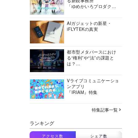
る新鋭事務所
「ゆめかいろプロダクシ
ョン」の挑戦に迫る
AIガジェットの新星・
iFLYTEKの真実
都市型メタバースにおけ
る“権利”や“法”の課題と
は？
バーチャルシティコンソ
ーシアムの挑戦に迫る
Vライブコミュニケーショ
ンアプリ
『IRIAM』特集
特集記事一覧
ランキング
アクセス数
シェア数