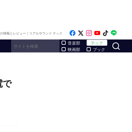
Like on Facebook
Follow on x
Follow on Inst
Follow on Y
Follow on
Follo
メの情報とレビュー｜リアルサウンド テック
サ
音楽部
テック
映画部
ブック
電で