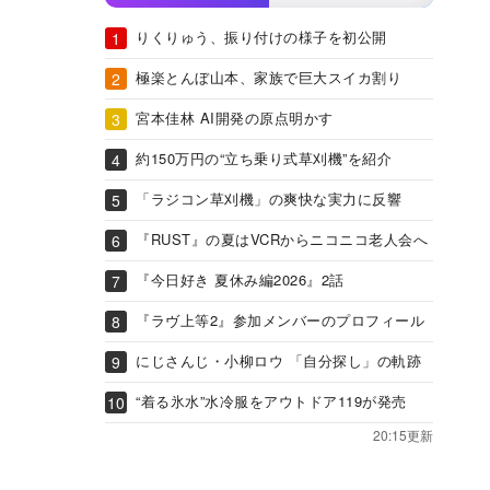
りくりゅう、振り付けの様子を初公開
極楽とんぼ山本、家族で巨大スイカ割り
宮本佳林 AI開発の原点明かす
約150万円の“立ち乗り式草刈機”を紹介
「ラジコン草刈機」の爽快な実力に反響
『RUST』の夏はVCRからニコニコ老人会へ
『今日好き 夏休み編2026』2話
『ラヴ上等2』参加メンバーのプロフィール
にじさんじ・小柳ロウ 「自分探し」の軌跡
“着る氷水”水冷服をアウトドア119が発売
20:15更新