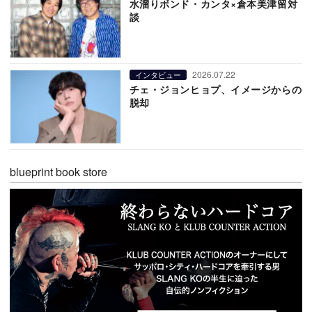
水溜りボンド・カンタ×倉本美津留対
談
2026.07.22
インタビュー
チェ・ジョンヒョプ、イメージからの
脱却
blueprint book store