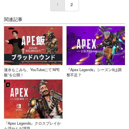
1
(current)
2
関連記事
速水もこみち、YouTubeにて”APE
『Apex Legends』シーズン9は調
飯”を公開！
整不足？
『Apex Legends』クロスプレイか
ら浮かんだ課題