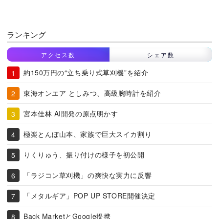
ランキング
アクセス数
シェア数
約150万円の“立ち乗り式草刈機”を紹介
東海オンエア としみつ、高級腕時計を紹介
宮本佳林 AI開発の原点明かす
極楽とんぼ山本、家族で巨大スイカ割り
りくりゅう、振り付けの様子を初公開
「ラジコン草刈機」の爽快な実力に反響
「メタルギア」POP UP STORE開催決定
Back MarketとGoogle提携