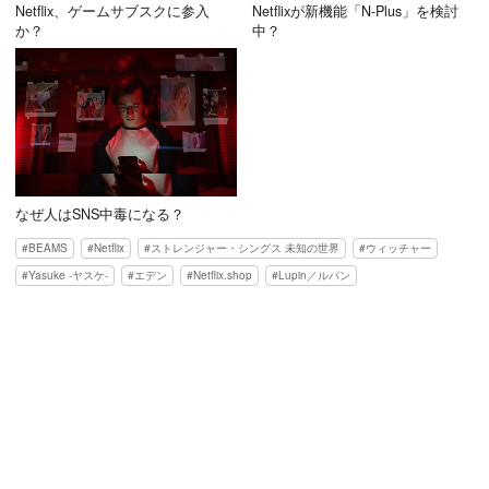
Netflix、ゲームサブスクに参入
Netflixが新機能「N-Plus」を検討
か？
中？
なぜ人はSNS中毒になる？
BEAMS
Netflix
ストレンジャー・シングス 未知の世界
ウィッチャー
Yasuke -ヤスケ-
エデン
Netflix.shop
Lupin／ルパン