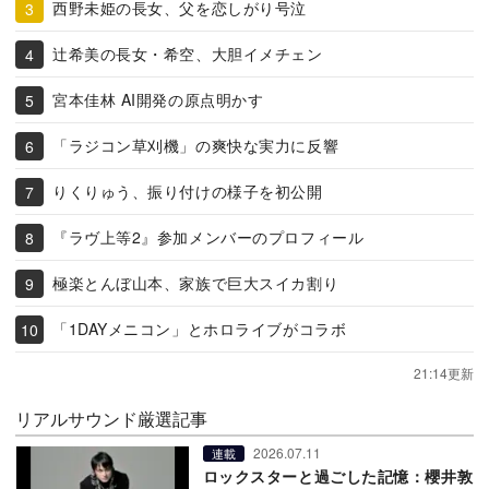
西野未姫の長女、父を恋しがり号泣
辻希美の長女・希空、大胆イメチェン
宮本佳林 AI開発の原点明かす
「ラジコン草刈機」の爽快な実力に反響
りくりゅう、振り付けの様子を初公開
『ラヴ上等2』参加メンバーのプロフィール
極楽とんぼ山本、家族で巨大スイカ割り
「1DAYメニコン」とホロライブがコラボ
21:14更新
リアルサウンド厳選記事
2026.07.11
連載
ロックスターと過ごした記憶：櫻井敦