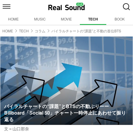
HOME
MUSIC
MOVIE
TECH
BOOK
HOME
TECH
コラム
バイラルチャートの“課題”と不動の首位BTS
バイラルチャートの“課題”とBTSの不動ぶりーー
Billboard「Social 50」チャート一時停止にあわせて振り
返る
文＝山口那奈