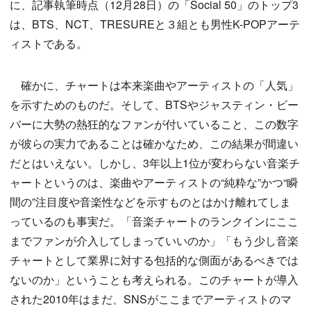
に、記事執筆時点（12月28日）の「Social 50」のトップ3
は、BTS、NCT、TRESUREと３組とも男性K-POPアーテ
ィストである。
確かに、チャートは本来楽曲やアーティストの「人気」
を示すためのものだ。そして、BTSやジャスティン・ビー
バーに大勢の熱狂的なファンが付いていること、この数字
が彼らの実力であることは確かなため、この結果が間違い
だとはいえない。しかし、3年以上1位が変わらない音楽チ
ャートというのは、楽曲やアーティストの“純粋な”かつ“瞬
間の”注目度や音楽性などを示すものとはかけ離れてしま
っているのも事実だ。「音楽チャートのランクインにここ
までファンが介入してしまっていいのか」「もう少し音楽
チャートとして業界に対する包括的な側面があるべきでは
ないのか」ということも考えられる。このチャートが導入
された2010年はまだ、SNSがここまでアーティストのマ