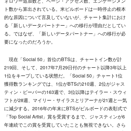
ォロワー追加数と、ページ・アクセス数、エンゲージメン
ト数から算出されている。米ビルボードは一時停止の根本
的な原因について言及していないが、チャート集計におけ
る「新しいデータパートナー」への移行が理由だとしてい
る。ではなぜ、「新しいデータパートナー」への移行が必
要になったのだろうか。
現在「Social 50」首位のBTSは、チャートイン数が計
219回、そして、2017年7月29日付のチャート以降3年以上
1位をキープしている状態だ。「Social 50」チャート1位
獲得数ランキングでは、1位がBTSの210週、2位がジャス
ティン・ビーバーの163週で、3位以降はテイラー・スウィ
フトが28週、マイリー・サイラスとリアーナが21週と一気
に減少する。2016年の年末にBTSがビルボードの表彰式で
「Top Social Artist」賞を受賞するまで、ジャスティンが6
年連続でこの賞を受賞していたことも無視できない。さら