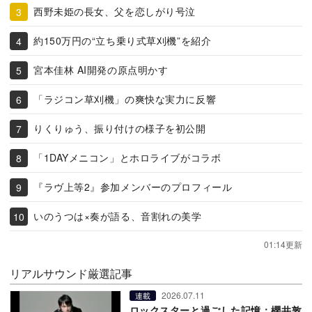
西野未姫の長女、父を恋しがり号泣
約150万円の“立ち乗り式草刈機”を紹介
宮本佳林 AI開発の原点明かす
「ラジコン草刈機」の爽快な実力に反響
りくりゅう、振り付けの様子を初公開
「1DAYメニコン」とホロライブがコラボ
『ラヴ上等2』参加メンバーのプロフィール
いのうつは×奏が語る、音割れの美学
01:14更新
リアルサウンド厳選記事
2026.07.11
連載
ロックスターと過ごした記憶：櫻井敦