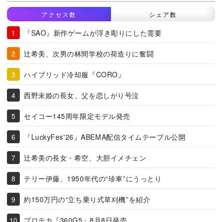
アクセス数
シェア数
『SAO』新作ゲームが浮き彫りにした需要
辻希美、次男の林間学校の荷造りに奮闘
ハイブリッド冷却服『CORO』
西野未姫の長女、父を恋しがり号泣
セイコー145周年限定モデル発売
『LuckyFes'26』ABEMA配信タイムテーブル公開
辻希美の長女・希空、大胆イメチェン
テリー伊藤、1950年代の“珍車”にうっとり
約150万円の“立ち乗り式草刈機”を紹介
プロテカ『360G5』8月8日発売