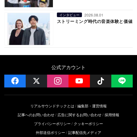
2026.08.01
インタビュー
ストリーミング時代の音楽体験と価値
公式アカウント
facebook
x
instagram
YouTube
Follow on 
LI
リアルサウンドテックとは
編集部・運営情報
記事へのお問い合わせ
広告に関するお問い合わせ
採用情報
プライバシーポリシー
クッキーポリシー
外部送信ポリシー
記事配信先メディア