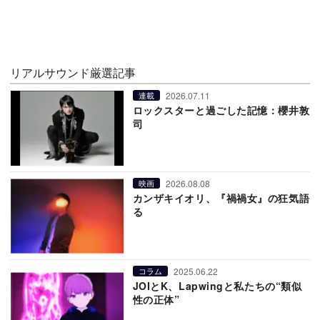
リアルサウンド厳選記事
2026.07.11
連載
ロックスターと過ごした記憶：櫻井敦
司
2026.08.08
映画
カンザキイオリ、『禍禍女』の狂気語
る
2025.06.22
コラム
JOIとK、Lapwingと私たちの“類似
性の正体”