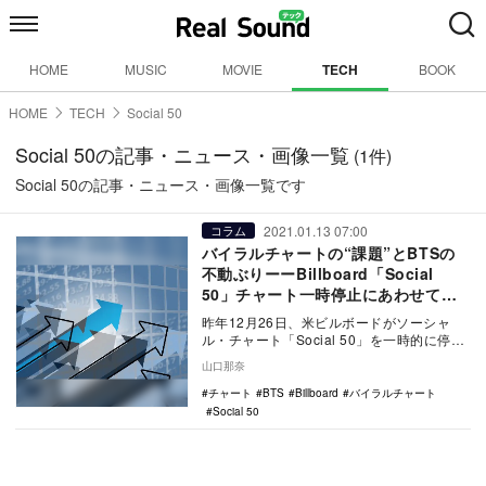
HOME
MUSIC
MOVIE
TECH
BOOK
HOME
TECH
Social 50
Social 50の記事・ニュース・画像一覧
(1件)
Social 50の記事・ニュース・画像一覧です
2021.01.13 07:00
コラム
バイラルチャートの“課題”とBTSの
不動ぶりーーBillboard「Social
50」チャート一時停止にあわせて振
り返る
昨年12月26日、米ビルボードがソーシャ
ル・チャート「Social 50」を一時的に停止
すると発表した。「Social 50」チ…
山口那奈
チャート
BTS
Billboard
バイラルチャート
Social 50