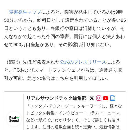
障害発生マップ
によると、障害が発生しているのは9時
50分ごろから。給料日として設定されていることが多い25
日ということもあり、各銀行や窓口は混雑しているが、そ
んななかで起こった今回の障害。同行には個人と法人あわ
せて900万口座超があり、その影響は計り知れない。
（追記）先ほど発表された
公式のプレスリリース
による
と、PCおよびスマートフォンウェブからは、通常通り取
引が可能。急ぎの場合はこちらを利用してほしい。
Follow on SN
Follow on 
Follow 
Autho
リアルサウンドテック編集部
「エンタメ×テクノロジー」をキーワードに、様々な
トピックを特集・インタビュー・コラム・ニュース
などの形式で、わかりやすく、そして詳しくお届け
します。注目の連載企画も続々更新中。最新情報は