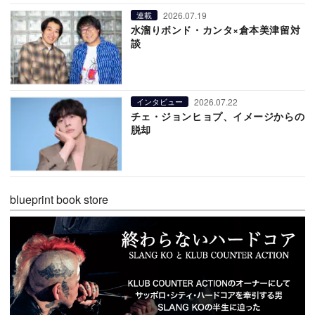
2026.07.19
連載
水溜りボンド・カンタ×倉本美津留対
談
2026.07.22
インタビュー
チェ・ジョンヒョプ、イメージからの
脱却
blueprint book store