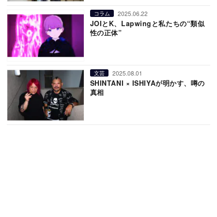
2025.06.22
コラム
JOIとK、Lapwingと私たちの“類似
性の正体”
2025.08.01
文芸
SHINTANI × ISHIYAが明かす、噂の
真相