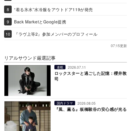
“着る氷水”水冷服をアウトドア119が発売
Back MarketとGoogle提携
『ラヴ上等2』参加メンバーのプロフィール
07:15更新
リアルサウンド厳選記事
2026.07.11
連載
ロックスターと過ごした記憶：櫻井敦
司
2026.08.05
国内ドラマ
『風、薫る』板橋駿谷の安心感が光る