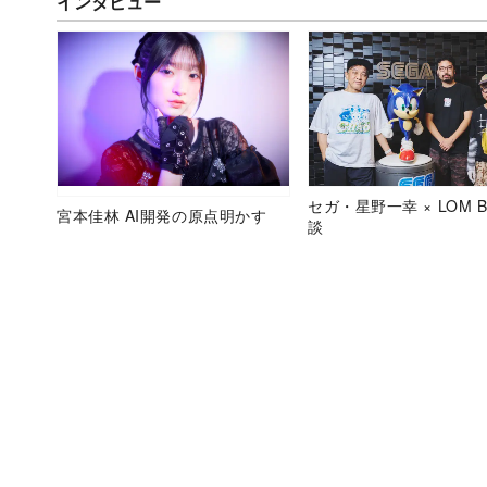
インタビュー
セガ・星野一幸 × LOM B
宮本佳林 AI開発の原点明かす
談