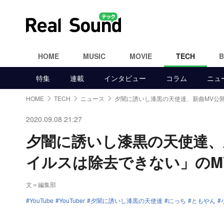
HOME
MUSIC
MOVIE
TECH
特集
連載
インタビュー
コラム
ニュ
HOME
TECH
ニュース
夕闇に誘いし漆黒の天使達、新曲MV公
2020.09.08 21:27
夕闇に誘いし漆黒の天使達、
イルスは除去できない」のM
文＝編集部
YouTube
YouTuber
夕闇に誘いし漆黒の天使達
にっち
ともやん