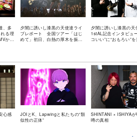
達、多
夕闇に誘いし漆黒の天使達ライ
夕闇に誘いし漆黒の天
される理
ブレポート 全国ツアー「はじ
1stAL記念インタビュ
MVから
めて」初日、白熱の厚木を振り
コいい”に“おもろい”
返る
ら“バカ“になる」
安心感
JOIとK、Lapwingと私たちの“類
SHINTANI × ISHIY
似性の正体”
噂の真相