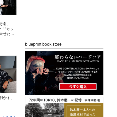
使達、
ー「“カッ
を乗せた
blueprint book store
Aが明かす、