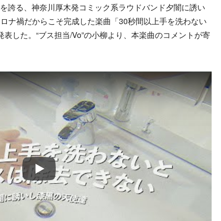
9万人を誇る、神奈川厚木発コミック系ラウドバンド夕闇に誘い
ロナ禍だからこそ完成した楽曲「30秒間以上手を洗わない
表した。“ブス担当/Vo”の小柳より、本楽曲のコメントが寄
Play