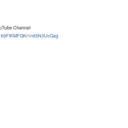
ube Channel
/UC169FIKMFQKr1n65N3UcQag