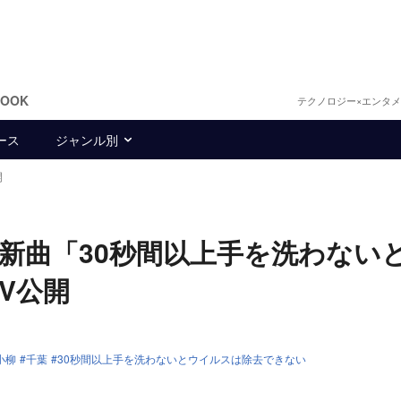
BOOK
テクノロジー×エンタ
ース
ジャンル別
開
新曲「30秒間以上手を洗わない
V公開
小柳
千葉
30秒間以上手を洗わないとウイルスは除去できない