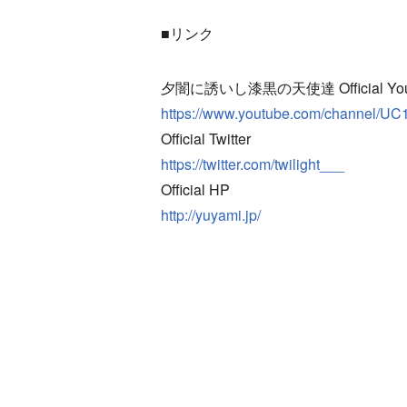
■リンク
夕闇に誘いし漆黒の天使達 Official YouT
https://www.youtube.com/channel
Official Twitter
https://twitter.com/twilight___
Official HP
http://yuyami.jp/