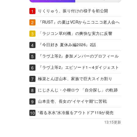
りくりゅう、振り付けの様子を初公開
『RUST』の夏はVCRからニコニコ老人会へ
「ラジコン草刈機」の爽快な実力に反響
『今日好き 夏休み編2026』2話
『ラヴ上等2』参加メンバーのプロフィール
『ラヴ上等2』エピソード1～4ダイジェスト
極楽とんぼ山本、家族で巨大スイカ割り
にじさんじ・小柳ロウ 「自分探し」の軌跡
山本圭壱、長女の“イヤイヤ期”に苦戦
“着る氷水”水冷服をアウトドア119が発売
13:15更新