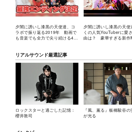
夕闇に誘いし漆黒の天使達、コ
夕闇に誘いし漆黒の天使
ラボで振り返る2019年 動画で
くの人気YouTuberに愛
も音楽でも全力で尖り続ける4人
由は？ 豪華すぎる新作
に迫る
考察
リアルサウンド厳選記事
ロックスターと過ごした記憶：
『風、薫る』板橋駿谷の
櫻井敦司
が光る