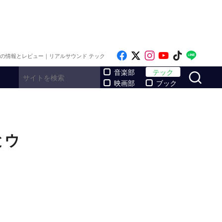
Like on Facebook
Follow on x
Follow on Inst
Follow on Y
Follow on
Follo
メの情報とレビュー｜リアルサウンド テック
サ
音楽部
テック
映画部
ブック
とウ