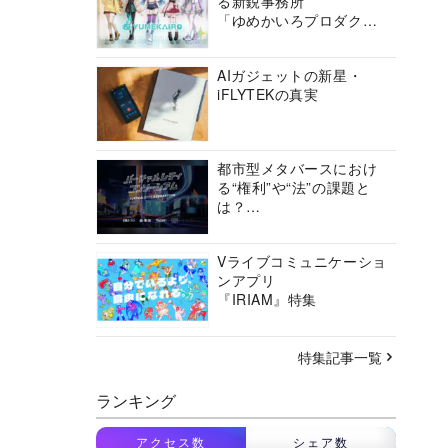
る新鋭事務所
「ゆめかいろプロダクシ
ョン」の挑戦に迫る
AIガジェットの新星・
iFLYTEKの真実
都市型メタバースにおけ
る“権利”や“法”の課題と
は？
バーチャルシティコンソ
ーシアムの挑戦に迫る
Vライブコミュニケーショ
ンアプリ
『IRIAM』特集
特集記事一覧
ランキング
アクセス数
シェア数