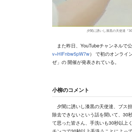
夕闇に誘いし漆黒の天使達『30秒
また昨日、YouTubeチャンネルで
v=HIFnbw5pW7w
） で初のオンライ
ぜ」の 開催が発表されている。
小柳のコメント
夕闇に誘いし漆黒の天使達、ブス担
除去できないという話を聞いて、30
て思った皆さん、手洗いも30秒以上
チンコで30秒以上手洗うことによっ