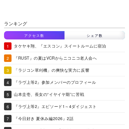
ランキング
アクセス数
シェア数
タケヤキ翔、『エスコン』スイートルームに宿泊
『RUST』の夏はVCRからニコニコ老人会へ
「ラジコン草刈機」の爽快な実力に反響
『ラヴ上等2』参加メンバーのプロフィール
山本圭壱、長女の“イヤイヤ期”に苦戦
『ラヴ上等2』エピソード1～4ダイジェスト
『今日好き 夏休み編2026』2話