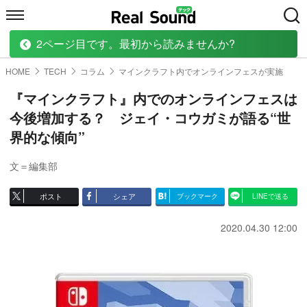
2ページ目です。最初から読みませんか?
HOME
MUSIC
MOVIE
TECH
BOOK
HOME
TECH
コラム
マインクラフト内でオンラインフェスが実施
『マインクラフト』内でのオンラインフェスは
今後増加する？ ジェイ・コウガミが語る“世
界的な傾向”
文＝編集部
ポスト
シェア
ブックマーク
LINEで送る
2020.04.30 12:00