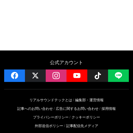
公式アカウント
facebook
x
instagram
YouTube
Follow on 
LI
リアルサウンドテックとは
編集部・運営情報
記事へのお問い合わせ
広告に関するお問い合わせ
採用情報
プライバシーポリシー
クッキーポリシー
外部送信ポリシー
記事配信先メディア