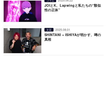
2025.06.22
コラム
JOIとK、Lapwingと私たちの“類似
性の正体”
2025.08.01
文芸
SHINTANI × ISHIYAが明かす、噂の
真相