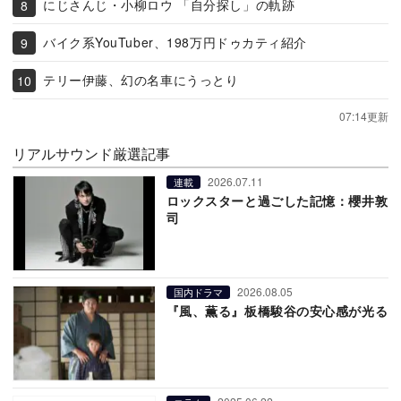
にじさんじ・小柳ロウ 「自分探し」の軌跡
バイク系YouTuber、198万円ドゥカティ紹介
テリー伊藤、幻の名車にうっとり
07:14更新
リアルサウンド厳選記事
2026.07.11
連載
ロックスターと過ごした記憶：櫻井敦
司
2026.08.05
国内ドラマ
『風、薫る』板橋駿谷の安心感が光る