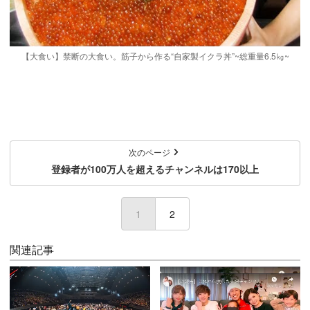
【大食い】禁断の大食い。筋子から作る“自家製イクラ丼”~総重量6.5㎏~
次のページ
登録者が100万人を超えるチャンネルは170以上
1
(current)
2
関連記事