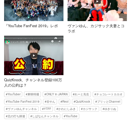
『YouTube FanFest 2019』レポ
ヴァンゆん、カジサック夫妻とコ
ラボ
QuizKnock、チャンネル登録100万
人の公約は？
YouTuber
東映特撮
ONLY in JAPAN
れーと先生
チョコレートカカオ
YouTube FanFest 2019
谷やん
Reol
QuizKnock
プリッとChannel
ヴァンゆんチャンネル
YTFF
かわにしみき
カジサック
ゆきりぬ
北の打ち師達
しばなんチャンネル
YouTube