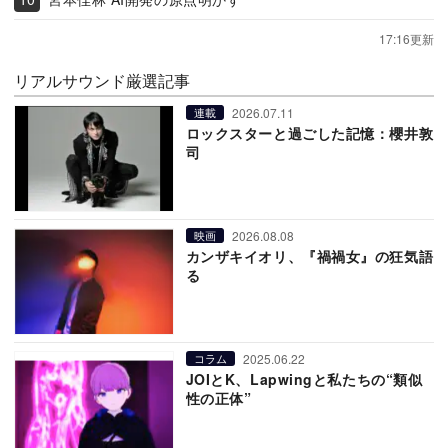
17:16更新
リアルサウンド厳選記事
2026.07.11
連載
ロックスターと過ごした記憶：櫻井敦
司
2026.08.08
映画
カンザキイオリ、『禍禍女』の狂気語
る
2025.06.22
コラム
JOIとK、Lapwingと私たちの“類似
性の正体”