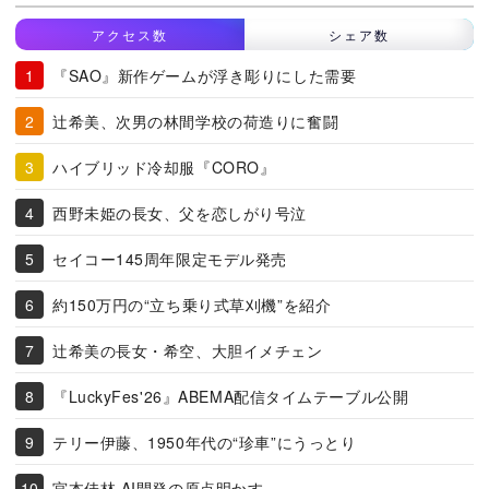
アクセス数
シェア数
『SAO』新作ゲームが浮き彫りにした需要
辻希美、次男の林間学校の荷造りに奮闘
ハイブリッド冷却服『CORO』
西野未姫の長女、父を恋しがり号泣
セイコー145周年限定モデル発売
約150万円の“立ち乗り式草刈機”を紹介
辻希美の長女・希空、大胆イメチェン
『LuckyFes'26』ABEMA配信タイムテーブル公開
テリー伊藤、1950年代の“珍車”にうっとり
宮本佳林 AI開発の原点明かす