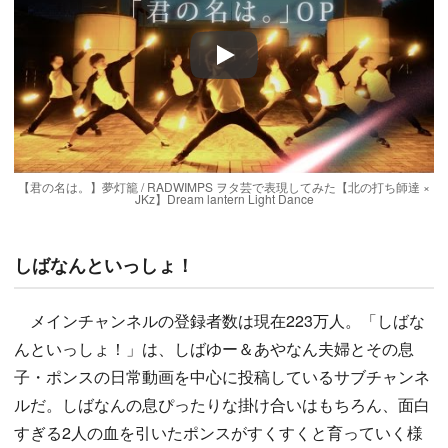
Play
【君の名は。】夢灯籠 / RADWIMPS ヲタ芸で表現してみた【北の打ち師達 ×
JKz】Dream lantern Light Dance
しばなんといっしょ！
メインチャンネルの登録者数は現在223万人。「しばな
んといっしょ！」は、しばゆー＆あやなん夫婦とその息
子・ポンスの日常動画を中心に投稿しているサブチャンネ
ルだ。しばなんの息ぴったりな掛け合いはもちろん、面白
すぎる2人の血を引いたポンスがすくすくと育っていく様