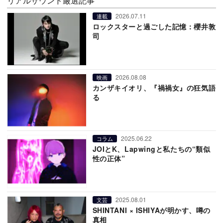
リアルサウンド厳選記事
2026.07.11
連載
ロックスターと過ごした記憶：櫻井敦
司
2026.08.08
映画
カンザキイオリ、『禍禍女』の狂気語
る
2025.06.22
コラム
JOIとK、Lapwingと私たちの“類似
性の正体”
2025.08.01
文芸
SHINTANI × ISHIYAが明かす、噂の
真相