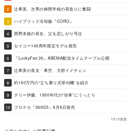
辻希美、次男の林間学校の荷造りに奮闘
ハイブリッド冷却服『CORO』
西野未姫の長女、父を恋しがり号泣
セイコー145周年限定モデル発売
『LuckyFes'26』ABEMA配信タイムテーブル公開
辻希美の長女・希空、大胆イメチェン
約150万円の“立ち乗り式草刈機”を紹介
テリー伊藤、1950年代の“珍車”にうっとり
プロテカ『360G5』8月8日発売
19:15更新