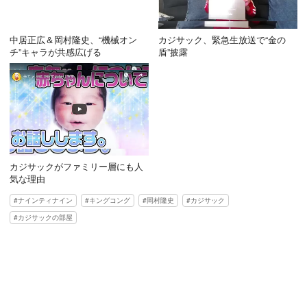
中居正広＆岡村隆史、“機械オン
カジサック、緊急生放送で“金の
チ”キャラが共感広げる
盾”披露
カジサックがファミリー層にも人
気な理由
ナインティナイン
キングコング
岡村隆史
カジサック
カジサックの部屋