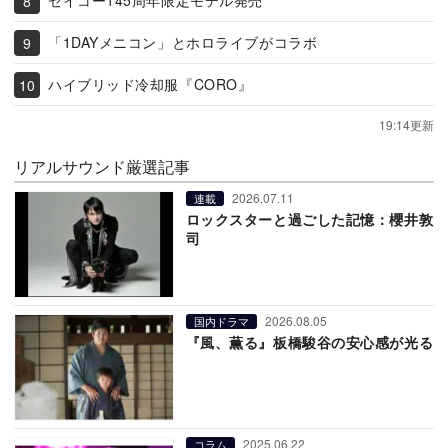
セイコー145周年限定モデル発売
「1DAYメニコン」とホロライブがコラボ
ハイブリッド冷却服『CORO』
19:14更新
リアルサウンド厳選記事
2026.07.11
連載
ロックスターと過ごした記憶：櫻井敦
司
2026.08.05
国内ドラマ
『風、薫る』板橋駿谷の安心感が光る
2025.06.22
コラム