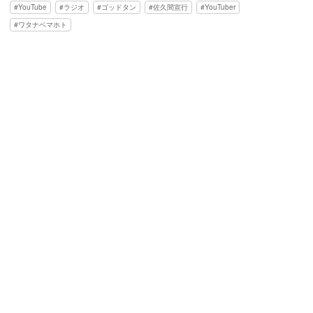
YouTube
ラジオ
ゴッドタン
佐久間宣行
YouTuber
ワタナベマホト