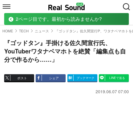
2ページ目です。最初から読みませんか?
HOME
MUSIC
MOVIE
TECH
BOOK
HOME
TECH
ニュース
『ゴッドタン』佐久間宣行P、ワタナベマホトを
『ゴッドタン』手掛ける佐久間宣行氏、
YouTuberワタナベマホトを絶賛「編集点も自
分で作るから……」
ポスト
シェア
ブックマーク
LINEで送る
2019.06.07 07:00