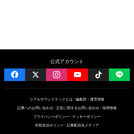
公式アカウント
facebook
x
instagram
YouTube
Follow on 
LI
リアルサウンドテックとは
編集部・運営情報
記事へのお問い合わせ
広告に関するお問い合わせ
採用情報
プライバシーポリシー
クッキーポリシー
外部送信ポリシー
記事配信先メディア