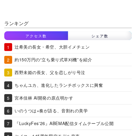
ランキング
アクセス数
シェア数
辻希美の長女・希空、大胆イメチェン
約150万円の“立ち乗り式草刈機”を紹介
西野未姫の長女、父を恋しがり号泣
ちゃんユカ、進化したランチボックスに興奮
宮本佳林 AI開発の原点明かす
いのうつは×奏が語る、音割れの美学
『LuckyFes'26』ABEMA配信タイムテーブル公開