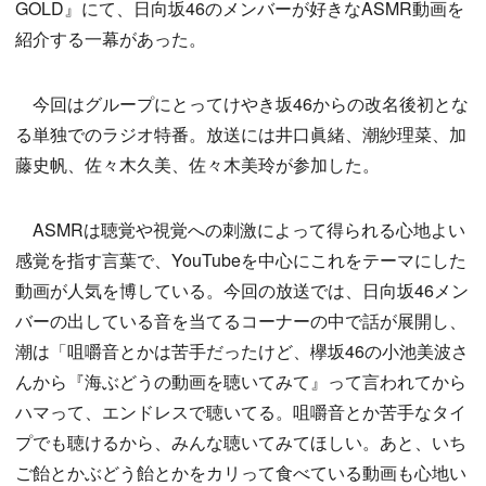
GOLD』にて、日向坂46のメンバーが好きなASMR動画を
紹介する一幕があった。
今回はグループにとってけやき坂46からの改名後初とな
る単独でのラジオ特番。放送には井口眞緒、潮紗理菜、加
藤史帆、佐々木久美、佐々木美玲が参加した。
ASMRは聴覚や視覚への刺激によって得られる心地よい
感覚を指す言葉で、YouTubeを中心にこれをテーマにした
動画が人気を博している。今回の放送では、日向坂46メン
バーの出している音を当てるコーナーの中で話が展開し、
潮は「咀嚼音とかは苦手だったけど、欅坂46の小池美波さ
んから『海ぶどうの動画を聴いてみて』って言われてから
ハマって、エンドレスで聴いてる。咀嚼音とか苦手なタイ
プでも聴けるから、みんな聴いてみてほしい。あと、いち
ご飴とかぶどう飴とかをカリって食べている動画も心地い