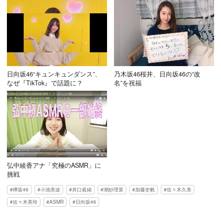
日向坂46“キュンキュンダンス”、
乃木坂46桜井、日向坂46の“改
なぜ『TikTok』で話題に？
名”を祝福
弘中綾香アナ「究極のASMR」に
挑戦
欅坂46
小池美波
井口眞緒
潮紗理菜
加藤史帆
佐々木久美
佐々木美玲
ASMR
日向坂46