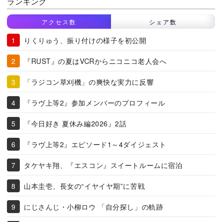
ランキング
アクセス数
シェア数
りくりゅう、振り付けの様子を初公開
『RUST』の夏はVCRからニコニコ老人会へ
「ラジコン草刈機」の爽快な実力に反響
『ラヴ上等2』参加メンバーのプロフィール
『今日好き 夏休み編2026』2話
『ラヴ上等2』エピソード1～4ダイジェスト
タケヤキ翔、『エスコン』スイートルームに宿泊
山本圭壱、長女の“イヤイヤ期”に苦戦
にじさんじ・小柳ロウ 「自分探し」の軌跡