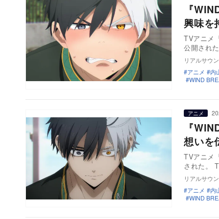
『WIN
興味を
TVアニメ『
公開された
リアルサウン
アニメ
内
WIND BRE
20
アニメ
『WIN
想いを
TVアニメ『
された。 T
リアルサウン
アニメ
内
WIND BRE