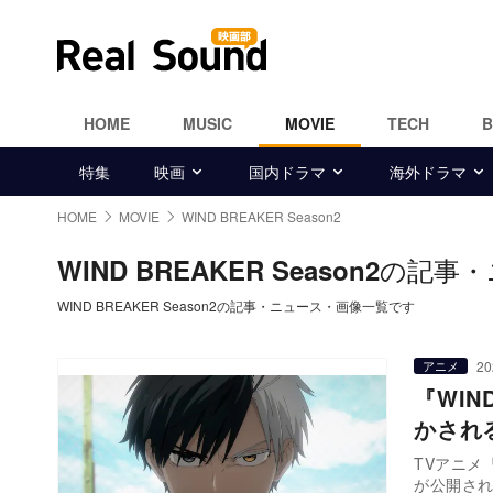
HOME
MUSIC
MOVIE
TECH
特集
映画
国内ドラマ
海外ドラマ
HOME
MOVIE
WIND BREAKER Season2
の記事・
WIND BREAKER Season2
WIND BREAKER Season2の記事・ニュース・画像一覧です
20
アニメ
『WIN
かされ
TVアニメ『
が公開され