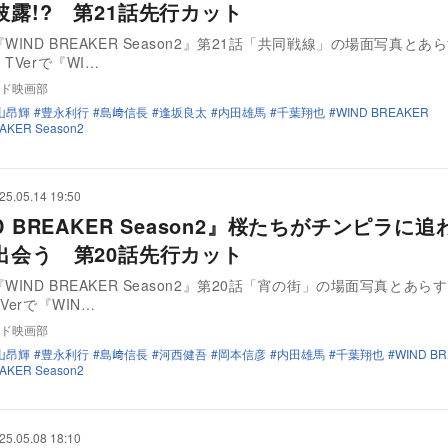
披露!? 第21話先行カット
WIND BREAKER Season2』第21話「共同戦線」の場面写真とあ
TVerで『WI…
ド映画部
山昂輝
豊永利行
島﨑信長
逢坂良太
内田雄馬
千葉翔也
WIND BREAKER
AKER Season2
25.05.14 19:50
D BREAKER Season2』桜たちがチンピラに
出会う 第20話先行カット
WIND BREAKER Season2』第20話「宵の街」の場面写真とあら
Verで『WIN…
ド映画部
山昂輝
豊永利行
島﨑信長
河西健吾
岡本信彦
内田雄馬
千葉翔也
WIND B
AKER Season2
25.05.08 18:10