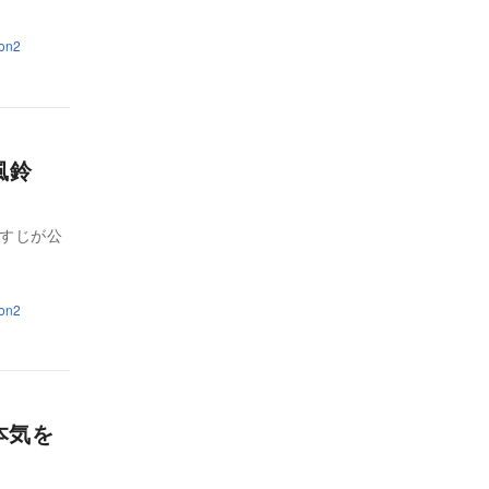
on2
風鈴
らすじが公
on2
の本気を