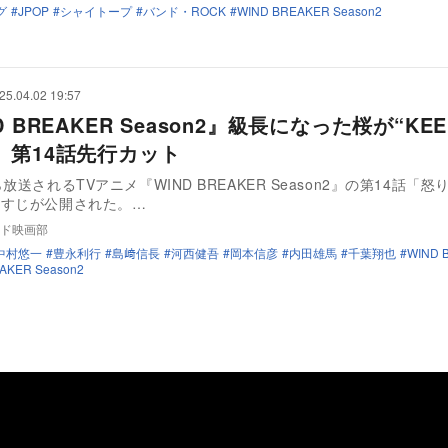
グ
JPOP
シャイトープ
バンド・ROCK
WIND BREAKER Season2
25.04.02 19:57
D BREAKER Season2』級長になった桜が“KE
 第14話先行カット
放送されるTVアニメ『WIND BREAKER Season2』の第14話「
らすじが公開された。…
ド映画部
中村悠一
豊永利行
島﨑信長
河西健吾
岡本信彦
内田雄馬
千葉翔也
WIND 
AKER Season2