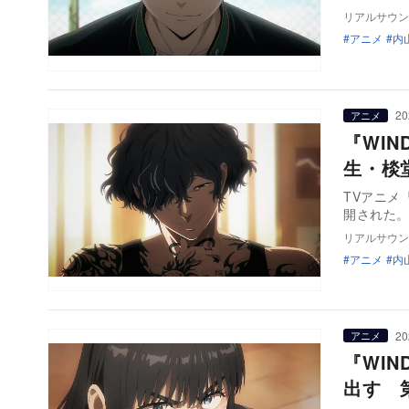
リアルサウン
アニメ
内
20
アニメ
『WIN
生・棪
TVアニメ『
開された。 
リアルサウン
アニメ
内
20
アニメ
『WIN
出す 