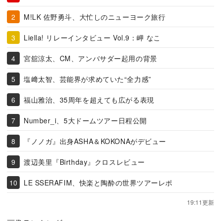
M!LK 佐野勇斗、大忙しのニューヨーク旅行
Liella! リレーインタビュー Vol.9：岬 なこ
宮舘涼太、CM、アンバサダー起用の背景
塩﨑太智、芸能界が求めていた“全力感”
福山雅治、35周年を超えても広がる表現
Number_i、5大ドームツアー日程公開
『ノノガ』出身ASHA＆KOKONAがデビュー
渡辺美里『Birthday』クロスレビュー
LE SSERAFIM、快楽と陶酔の世界ツアーレポ
19:11更新