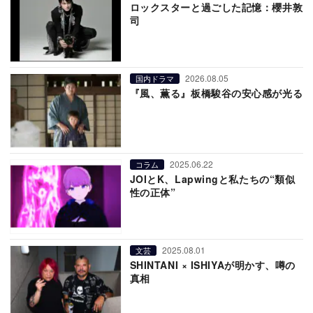
ロックスターと過ごした記憶：櫻井敦
司
2026.08.05
国内ドラマ
『風、薫る』板橋駿谷の安心感が光る
2025.06.22
コラム
JOIとK、Lapwingと私たちの“類似
性の正体”
2025.08.01
文芸
SHINTANI × ISHIYAが明かす、噂の
真相