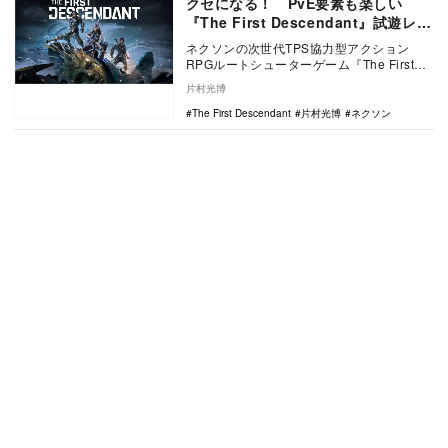
クセになる！ PvE要素も楽しい
『The First Descendant』試遊レポ
ート
ネクソンの次世代TPS協力型アクション
RPGルートシューターゲーム『The First
Descendant』のイベント『The…
片村光博
The First Descendant
片村光博
ネクソン