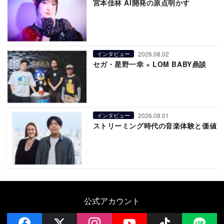
宮本佳林 AI開発の原点明かす
2026.08.02
インタビュー
セガ・星野一幸 × LOM BABY鼎談
2026.08.01
インタビュー
ストリーミング時代の音楽体験と価値
公式アカウント
facebook
x
instagram
YouTube
Follow on 
LI