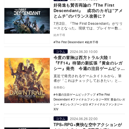
好発進も賛否両論の『The First
Descendant』 成功のカギは“アメ
とムチ”のバランス改善に？
7月2日、『The First Descendant』がリリ
ースとなった。現状では、プレイヤー数、
売上ともに大きな数字を獲得し、…
結木千尋
The First Descendant
結木千尋
2024.06.30 10:00
コラム
今度の冒険は西方トラル大陸！
『FF14』待望の新拡張『黄金のレガ
シー』発売 今週の注目ゲームピック
アップ
直近で発売されるゲームタイトルから、筆
者が「これはチェックしておきたい」と思
ったものを紹介する『今週の注目ゲームピ
各務都心
ックアップ』。…
今週の注目ゲームピックアップ
The First
Descendant
ファイナルファンタジーXIV: 黄金のレガ
シー
ゼンレスゾーンゼロ
ファイナルファンタジー
XIV
2024.06.26 22:00
コラム
TPS×RPG×爽快な空中アクションが