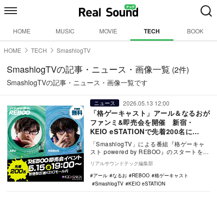
HOME
MUSIC
MOVIE
TECH
BOOK
HOME
TECH
SmashlogTV
SmashlogTVの記事・ニュース・画像一覧
(2件)
SmashlogTVの記事・ニュース・画像一覧です
2026.05.13 12:00
ニュース
「格ゲーキャスト」アール＆なるおが
ファンミ&即売会を開催 新宿・
KEIO eSTATIONで先着200名に
REBOOを販売
「SmashlogTV」による番組『格ゲーキャ
スト powered by REBOO』のスタートを記
念し、『REBOO』の即売会…
リアルサウンドテック編集部
アール
なるお
REBOO
格ゲーキャスト
SmashlogTV
KEIO eSTATION