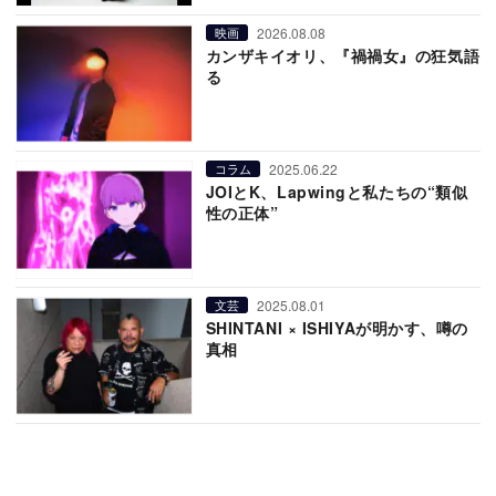
2026.08.08
映画
カンザキイオリ、『禍禍女』の狂気語
る
2025.06.22
コラム
JOIとK、Lapwingと私たちの“類似
性の正体”
2025.08.01
文芸
SHINTANI × ISHIYAが明かす、噂の
真相