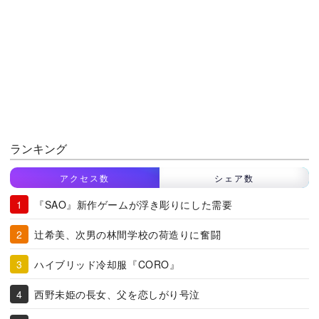
ランキング
アクセス数
シェア数
『SAO』新作ゲームが浮き彫りにした需要
辻希美、次男の林間学校の荷造りに奮闘
ハイブリッド冷却服『CORO』
西野未姫の長女、父を恋しがり号泣