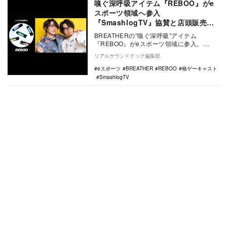
嗅ぐ深呼吸アイテム『REBOO』がe
スポーツ領域へ参入
『SmashlogTV』協賛と店頭販売を
実施
BREATHERの“嗅ぐ深呼吸”アイテム
『REBOO』がeスポーツ領域に参入。
YouTube番組『SmashlogTV 格ゲーキ…
リアルサウンドテック編集部
eスポーツ
BREATHER
REBOO
格ゲーキャスト
SmashlogTV