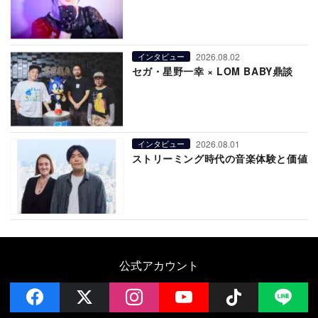
2026.08.02
インタビュー
セガ・星野一幸 × LOM BABY鼎談
2026.08.01
インタビュー
ストリーミング時代の音楽体験と価値
公式アカウント
facebook
x
instagram
YouTube
Follow on 
LI