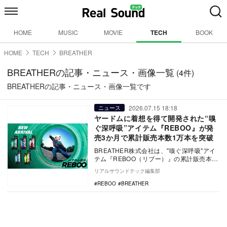
HOME
MUSIC
MOVIE
TECH
BOOK
HOME
TECH
BREATHER
BREATHERの記事・ニュース・画像一覧
(4件)
BREATHERの記事・ニュース・画像一覧です
2026.07.15 18:18
ニュース
ヤードムに着想を得て開発された“嗅
ぐ深呼吸”アイテム『REBOO』が発
売3か月で累計販売本数1万本を突破
BREATHER株式会社は、"嗅ぐ深呼吸"アイ
テム『REBOO（リブー）』の累計販売本数
が、2026年4月の発売開始から同社最速…
リアルサウンドテック編集部
REBOO
BREATHER