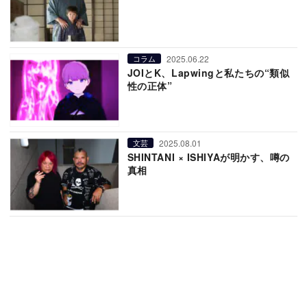
2025.06.22
コラム
JOIとK、Lapwingと私たちの“類似
性の正体”
2025.08.01
文芸
SHINTANI × ISHIYAが明かす、噂の
真相