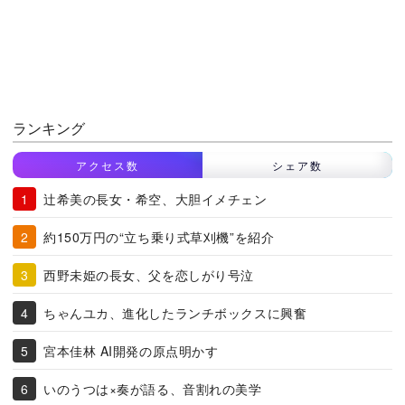
ランキング
アクセス数
シェア数
辻希美の長女・希空、大胆イメチェン
約150万円の“立ち乗り式草刈機”を紹介
西野未姫の長女、父を恋しがり号泣
ちゃんユカ、進化したランチボックスに興奮
宮本佳林 AI開発の原点明かす
いのうつは×奏が語る、音割れの美学