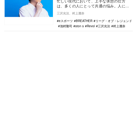
忙しい現代において、上手な休憩の仕方
は、多くの人にとって共通の悩み。人によ
っては休憩や気分転換の手段としてエナジ
三沢光汰、村上麗奈
ードリンクなどの…
eスポーツ
BREATHER
リーグ・オブ・レジェンド
池村隆司
ston s
Revol
三沢光汰
村上麗奈