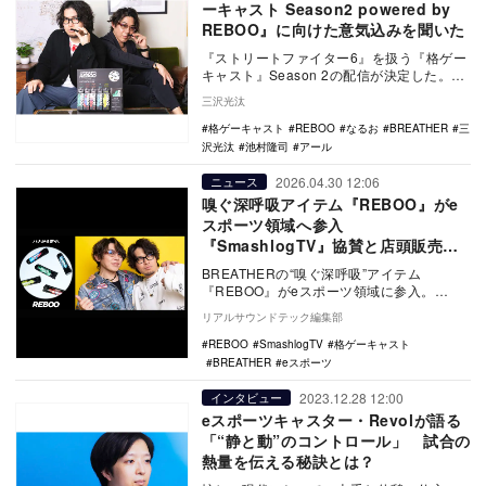
ーキャスト Season2 powered by
REBOO』に向けた意気込みを聞いた
『ストリートファイター6』を扱う『格ゲー
キャスト』Season 2の配信が決定した。出
演者のアールとなるおが、スポンサーであ
三沢光汰
るB…
格ゲーキャスト
REBOO
なるお
BREATHER
三
沢光汰
池村隆司
アール
2026.04.30 12:06
ニュース
嗅ぐ深呼吸アイテム『REBOO』がe
スポーツ領域へ参入
『SmashlogTV』協賛と店頭販売を
実施
BREATHERの“嗅ぐ深呼吸”アイテム
『REBOO』がeスポーツ領域に参入。
YouTube番組『SmashlogTV 格ゲーキ…
リアルサウンドテック編集部
REBOO
SmashlogTV
格ゲーキャスト
BREATHER
eスポーツ
2023.12.28 12:00
インタビュー
eスポーツキャスター・Revolが語る
「“静と動”のコントロール」 試合の
熱量を伝える秘訣とは？