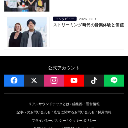
2026.08.01
インタビュー
ストリーミング時代の音楽体験と価値
公式アカウント
facebook
x
instagram
YouTube
Follow on 
LI
リアルサウンドテックとは
編集部・運営情報
記事へのお問い合わせ
広告に関するお問い合わせ
採用情報
プライバシーポリシー
クッキーポリシー