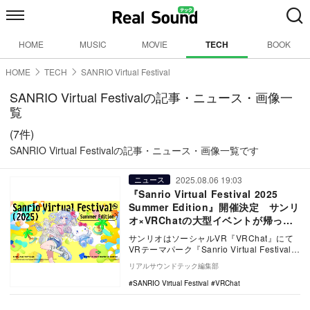
HOME
MUSIC
MOVIE
TECH
BOOK
HOME
TECH
SANRIO Virtual Festival
SANRIO Virtual Festivalの記事・ニュース・画像一
覧
(7件)
SANRIO Virtual Festivalの記事・ニュース・画像一覧です
2025.08.06 19:03
ニュース
『Sanrio Virtual Festival 2025
Summer Edition』開催決定 サンリ
オ×VRChatの大型イベントが帰って
くる
サンリオはソーシャルVR『VRChat』にて
VRテーマパーク『Sanrio Virtual Festival
2025 Summ…
リアルサウンドテック編集部
SANRIO Virtual Festival
VRChat