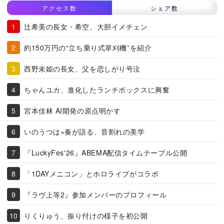
アクセス数
シェア数
辻希美の長女・希空、大胆イメチェン
約150万円の“立ち乗り式草刈機”を紹介
西野未姫の長女、父を恋しがり号泣
ちゃんユカ、進化したランチボックスに興奮
宮本佳林 AI開発の原点明かす
いのうつは×奏が語る、音割れの美学
『LuckyFes'26』ABEMA配信タイムテーブル公開
「1DAYメニコン」とホロライブがコラボ
『ラヴ上等2』参加メンバーのプロフィール
りくりゅう、振り付けの様子を初公開