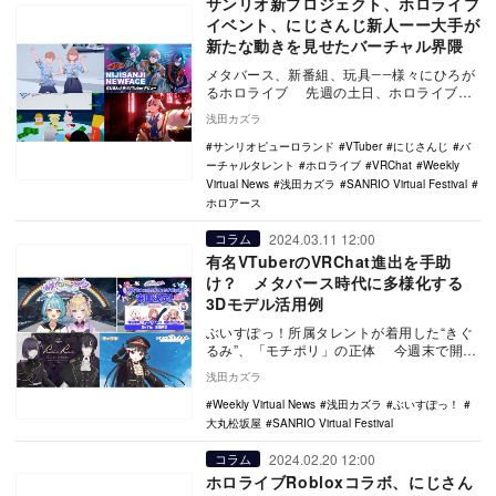
サンリオ新プロジェクト、ホロライブ
イベント、にじさんじ新人ーー大手が
新たな動きを見せたバーチャル界隈
メタバース、新番組、玩具――様々にひろが
るホロライブ 先週の土日、ホロライブプ
ロダクションの一大イベント『hololive …
浅田カズラ
サンリオピューロランド
VTuber
にじさんじ
バ
ーチャルタレント
ホロライブ
VRChat
Weekly
Virtual News
浅田カズラ
SANRIO Virtual Festival
ホロアース
2024.03.11 12:00
コラム
有名VTuberのVRChat進出を手助
け？ メタバース時代に多様化する
3Dモデル活用例
ぶいすぽっ！所属タレントが着用した“きぐ
るみ”、「モチポリ」の正体 今週末で開催
期間が終了する『SANRIO Virtual…
浅田カズラ
Weekly Virtual News
浅田カズラ
ぶいすぽっ！
大丸松坂屋
SANRIO Virtual Festival
2024.02.20 12:00
コラム
ホロライブRobloxコラボ、にじさん