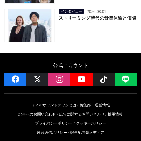
2026.08.01
インタビュー
ストリーミング時代の音楽体験と価値
公式アカウント
facebook
x
instagram
YouTube
Follow on 
LI
リアルサウンドテックとは
編集部・運営情報
記事へのお問い合わせ
広告に関するお問い合わせ
採用情報
プライバシーポリシー
クッキーポリシー
外部送信ポリシー
記事配信先メディア