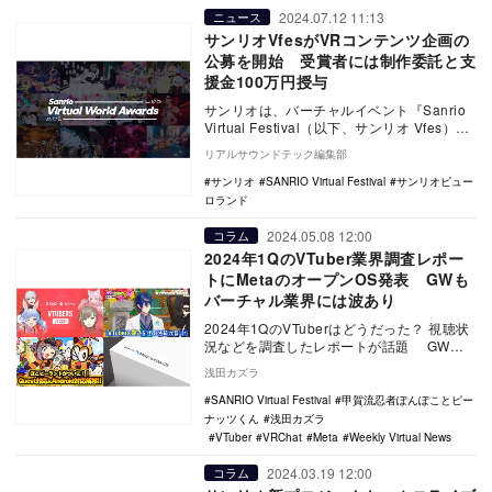
2024.07.12 11:13
ニュース
サンリオVfesがVRコンテンツ企画の
公募を開始 受賞者には制作委託と支
援金100万円授与
サンリオは、バーチャルイベント『Sanrio
Virtual Festival（以下、サンリオ Vfes）」
の次回開催に向けて、…
リアルサウンドテック編集部
サンリオ
SANRIO Virtual Festival
サンリオピュー
ロランド
2024.05.08 12:00
コラム
2024年1QのVTuber業界調査レポー
トにMetaのオープンOS発表 GWも
バーチャル業界には波あり
2024年1QのVTuberはどうだった？ 視聴状
況などを調査したレポートが話題 GWの
さなか、VTuberに関する興味…
浅田カズラ
SANRIO Virtual Festival
甲賀流忍者ぽんぽことピー
ナッツくん
浅田カズラ
VTuber
VRChat
Meta
Weekly Virtual News
2024.03.19 12:00
コラム