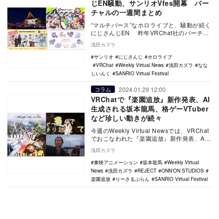
じEN騒動、サンリオVfes開幕 バー
チャルの一週間まとめ
“マルチバース”なホロライブと、騒動が続く
にじさんじEN 昨年VRChat社のバーチャ
ル・ナビゲーターを「ホロライブEngl…
浅田カズラ
サンリオ
にじさんじ
ホロライブ
VRChat
Weekly Virtual News
浅田カズラ
なな
しいんく
SANRIO Virtual Festival
2024.01.29 12:00
コラム
VRChatで『楽園追放』新作発表、AI
生成される坂本龍馬、格ゲーVTuber
など珍しい動きが続々
今週のWeekly Virtual Newsでは、VRChat
でおこなわれた『楽園追放』新作発表、AI
生成される坂本龍馬、格ゲー…
浅田カズラ
東映アニメーション
坂本龍馬
Weekly Virtual
News
浅田カズラ
REJECT
ONN'ON STUDIOS
楽園追放
りーさるぷらん
SANRIO Virtual Festival