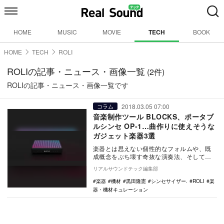
HOME
MUSIC
MOVIE
TECH
BOOK
HOME
TECH
ROLI
ROLIの記事・ニュース・画像一覧
(2件)
ROLIの記事・ニュース・画像一覧です
2018.03.05 07:00
コラム
音楽制作ツール BLOCKS、ポータブ
ルシンセ OP-1…曲作りに使えそうな
ガジェット楽器3選
楽器とは思えない個性的なフォルムや、既
成概念をぶち壊す奇抜な演奏法、そして何
より、おもちゃ感覚で演奏できる楽しさ。
リアルサウンドテック編集部
そんな多彩な魅…
楽器
機材
黒田隆憲
シンセサイザー.
ROLI
楽
器・機材キュレーション