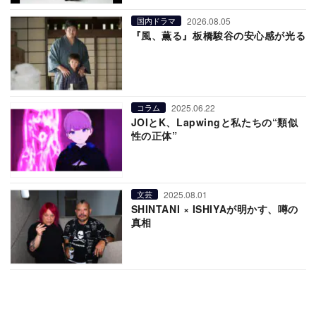
2026.08.05
国内ドラマ
『風、薫る』板橋駿谷の安心感が光る
2025.06.22
コラム
JOIとK、Lapwingと私たちの“類似
性の正体”
2025.08.01
文芸
SHINTANI × ISHIYAが明かす、噂の
真相