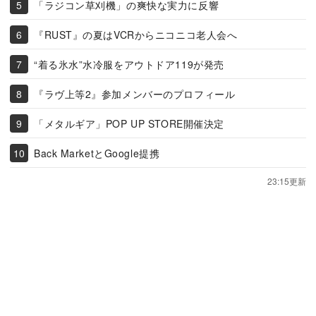
「ラジコン草刈機」の爽快な実力に反響
『RUST』の夏はVCRからニコニコ老人会へ
“着る氷水”水冷服をアウトドア119が発売
『ラヴ上等2』参加メンバーのプロフィール
「メタルギア」POP UP STORE開催決定
Back MarketとGoogle提携
23:15更新