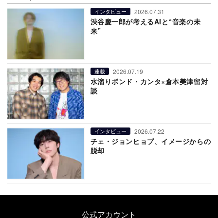
2026.07.31
インタビュー
渋谷慶一郎が考えるAIと“音楽の未
来”
2026.07.19
連載
水溜りボンド・カンタ×倉本美津留対
談
2026.07.22
インタビュー
チェ・ジョンヒョプ、イメージからの
脱却
公式アカウント