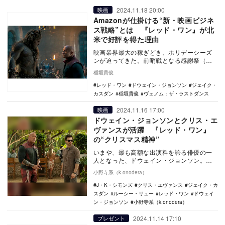
2024.11.18 20:00
映画
Amazonが仕掛ける“新・映画ビジネ
ス戦略”とは 『レッド・ワン』が北
米で好評を得た理由
映画業界最大の稼ぎどき、ホリデーシーズ
ンが迫ってきた。前哨戦となる感謝祭（サ
ンクスギビング）には、『グラディエータ
稲垣貴俊
ーII 英雄を…
レッド・ワン
ドウェイン・ジョンソン
ジェイク・
カスダン
稲垣貴俊
ヴェノム：ザ・ラストダンス
2024.11.16 17:00
映画
ドウェイン・ジョンソンとクリス・エ
ヴァンスが活躍 『レッド・ワン』
の“クリスマス精神”
いまや、最も高額な出演料を誇る俳優の一
人となった、ドウェイン・ジョンソン。そ
して近年さまざまな役柄に挑戦して、キャ
小野寺系（k.onodera）
プテン・アメリ…
J・K・シモンズ
クリス・エヴァンス
ジェイク・カ
スダン
ルーシー・リュー
レッド・ワン
ドウェイ
ン・ジョンソン
小野寺系（k.onodera）
2024.11.14 17:10
プレゼント