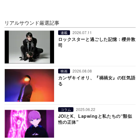
リアルサウンド厳選記事
2026.07.11
連載
ロックスターと過ごした記憶：櫻井敦
司
2026.08.08
映画
カンザキイオリ、『禍禍女』の狂気語
る
2025.06.22
コラム
JOIとK、Lapwingと私たちの“類似
性の正体”