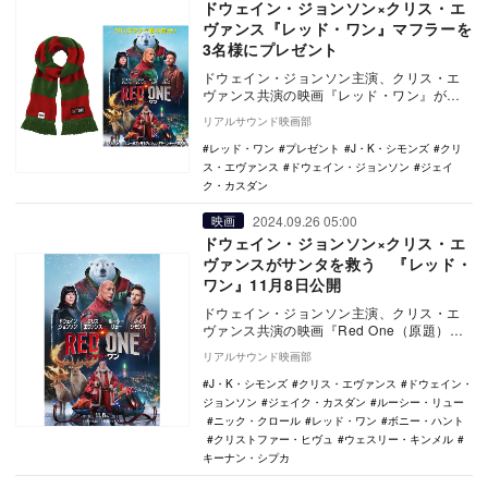
ドウェイン・ジョンソン×クリス・エ
ヴァンス『レッド・ワン』マフラーを
3名様にプレゼント
ドウェイン・ジョンソン主演、クリス・エ
ヴァンス共演の映画『レッド・ワン』が全
国公開中だ。 本作は、クリスマス・イブ
リアルサウンド映画部
の前夜にサ…
レッド・ワン
プレゼント
J・K・シモンズ
クリ
ス・エヴァンス
ドウェイン・ジョンソン
ジェイ
ク・カスダン
2024.09.26 05:00
映画
ドウェイン・ジョンソン×クリス・エ
ヴァンスがサンタを救う 『レッド・
ワン』11月8日公開
ドウェイン・ジョンソン主演、クリス・エ
ヴァンス共演の映画『Red One（原題）』
が、『レッド・ワン』の邦題で11月8日に日
リアルサウンド映画部
本公…
J・K・シモンズ
クリス・エヴァンス
ドウェイン・
ジョンソン
ジェイク・カスダン
ルーシー・リュー
ニック・クロール
レッド・ワン
ボニー・ハント
クリストファー・ヒヴュ
ウェスリー・キンメル
キーナン・シプカ