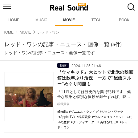
HOME
MUSIC
MOVIE
TECH
BOOK
HOME
MOVIE
レッド・ワン
レッド・ワンの記事・ニュース・画像一覧
(5件)
レッド・ワンの記事・ニュース・画像一覧です
2024.11.25 21:46
映画
『ウィキッド』大ヒットで北米の映画
館は数年ぶり活況 一方で“配信スル
ー”めぐり問題も
「11月としては歴史的な興行記録です。健
全な競争と特別な体験が融合すれば、映画
市場は繁栄し、観客も勝利する。映画館で
稲垣貴俊
の体験に勝る…
Netflix
ダニエル・クレイグ
ジョン・ワッツ
Apple TV+
稲垣貴俊
ウルフズ
ウィキッド ふた
りの魔女
グラディエーターII 英雄を呼ぶ声
レッ
ド・ワン