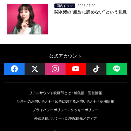
2026.07.29
国内ドラマ
関水渚の“絶対に諦めない”という決意
公式アカウント
facebook
x
instagram
YouTube
Follow on 
LI
リアルサウンド映画部とは
編集部・運営情報
記事へのお問い合わせ
広告に関するお問い合わせ
採用情報
プライバシーポリシー
クッキーポリシー
外部送信ポリシー
記事配信先メディア