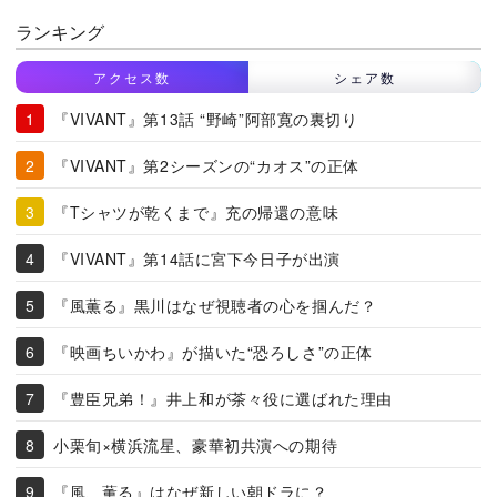
ランキング
アクセス数
シェア数
『VIVANT』第13話 “野崎”阿部寛の裏切り
『VIVANT』第2シーズンの“カオス”の正体
『Tシャツが乾くまで』充の帰還の意味
『VIVANT』第14話に宮下今日子が出演
『風薫る』黒川はなぜ視聴者の心を掴んだ？
『映画ちいかわ』が描いた“恐ろしさ”の正体
『豊臣兄弟！』井上和が茶々役に選ばれた理由
小栗旬×横浜流星、豪華初共演への期待
『風、薫る』はなぜ新しい朝ドラに？